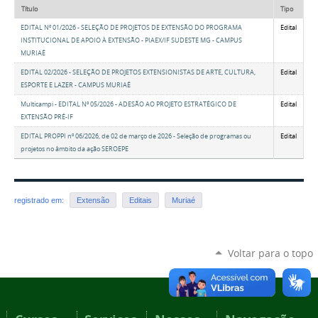
Título
Tipo
EDITAL Nº 01/2026 - SELEÇÃO DE PROJETOS DE EXTENSÃO DO PROGRAMA
Edital
INSTITUCIONAL DE APOIO À EXTENSÃO - PIAEX/IF SUDESTE MG - CAMPUS
MURIAÉ
EDITAL 02/2026 - SELEÇÃO DE PROJETOS EXTENSIONISTAS DE ARTE, CULTURA,
Edital
ESPORTE E LAZER - CAMPUS MURIAÉ
Multicampi - EDITAL Nº 05/2026 - ADESÃO AO PROJETO ESTRATÉGICO DE
Edital
EXTENSÃO PRÉ-IF
EDITAL PROPPI nº 06/2026, de 02 de março de 2026 - Seleção de programas ou
Edital
projetos no âmbito da ação SEROEPE
registrado em:
Extensão
Editais
Muriaé
Voltar para o topo