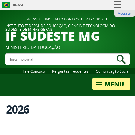
BRASIL
Acessar
Simplifique!
ACESSIBILIDADE
ALTO CONTRASTE
MAPA DO SITE
Comunica BR
INSTITUTO FEDERAL DE EDUCAÇÃO, CIÊNCIA E TECNOLOGIA DO
IF SUDESTE MG
SUDESTE DE MINAS GERAIS
Participe
Acesso à informação
MINISTÉRIO DA EDUCAÇÃO
Legislação
Buscar no portal
Bus
Canais
Fale Conosco
Perguntas frequentes
Comunicação Social
2026