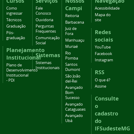
Cursos
Serviços
Nossos
Navegação
Campi
Como
Fale
Acessibilidade
ingressar
Conosco
Mapa do
Reitoria
Técnicos
Ouvidoria
site
Barbacena
Graduação
Perguntas
Juiz de
Redes
Frequentes
Pós-
Fora
graduação
Comunicação
sociais
Manhuaçu
Social
Muriaé
YouTube
Planejamento
Rio
Facebook
Sistemas
Institucional
Pomba
Instagram
Sistemas
Santos
Plano de
Institucionais
Dumont
Desenvolvimento
RSS
Institucional
São João
O que é?
- PDI
del-Rei
Assine
Avançado
Bom
Consulte
Sucesso
Avançado
o
Cataguases
cadastro
Avançado
do
Ubá
IFSudesteMG