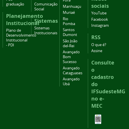
Fora
graduação
Comunicação
sociais
Manhuaçu
Social
Muriaé
YouTube
Planejamento
Rio
Facebook
Sistemas
Institucional
Pomba
Instagram
Sistemas
Santos
Plano de
Institucionais
Dumont
Desenvolvimento
RSS
Institucional
São João
O que é?
- PDI
del-Rei
Assine
Avançado
Bom
Consulte
Sucesso
Avançado
o
Cataguases
cadastro
Avançado
do
Ubá
IFSudesteMG
no e-
MEC