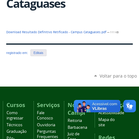
Cataguases
Download Resultado Definitivo Retificado - Campus Cataguases.pdf
— 111 KB
registrado em:
Editais
Voltar para o topo
Cursos
Serviços
Nossos
Navegação
Campi
Como
Fale
Acessibilidade
ingressar
Conosco
Mapa do
Reitoria
Técnicos
Ouvidoria
site
Barbacena
Graduação
Perguntas
Juiz de
Redes
Frequentes
Pós-