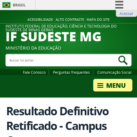
BRASIL
Acessar
Simplifique!
ACESSIBILIDADE
ALTO CONTRASTE
MAPA DO SITE
Comunica BR
INSTITUTO FEDERAL DE EDUCAÇÃO, CIÊNCIA E TECNOLOGIA DO
IF SUDESTE MG
SUDESTE DE MINAS GERAIS
Participe
Acesso à informação
MINISTÉRIO DA EDUCAÇÃO
Legislação
Buscar no portal
Bus
Canais
Fale Conosco
Perguntas frequentes
Comunicação Social
Resultado Definitivo
Retificado - Campus