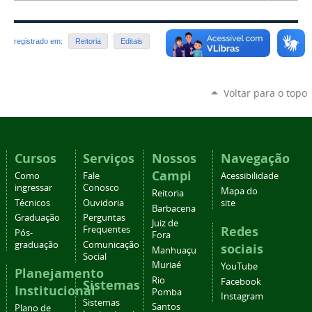
registrado em:
Reitoria
Editais
Voltar para o topo
Cursos
Serviços
Nossos
Navegação
Campi
Como
Fale
Acessibilidade
ingressar
Conosco
Mapa do
Reitoria
Técnicos
Ouvidoria
site
Barbacena
Graduação
Perguntas
Juiz de
Redes
Frequentes
Pós-
Fora
graduação
Comunicação
sociais
Manhuaçu
Social
Muriaé
YouTube
Planejamento
Rio
Facebook
Sistemas
Institucional
Pomba
Instagram
Sistemas
Santos
Plano de