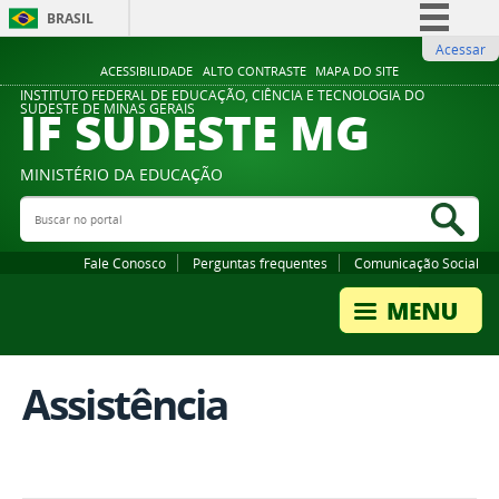
BRASIL
Acessar
Simplifique!
ACESSIBILIDADE
ALTO CONTRASTE
MAPA DO SITE
Comunica BR
INSTITUTO FEDERAL DE EDUCAÇÃO, CIÊNCIA E TECNOLOGIA DO
IF SUDESTE MG
SUDESTE DE MINAS GERAIS
Participe
Acesso à informação
MINISTÉRIO DA EDUCAÇÃO
Legislação
Buscar no portal
Bus
Canais
Fale Conosco
Perguntas frequentes
Comunicação Social
Assistência