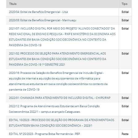
Título
Tipo
2020/04: Edital de Benefício Emergencial - Ubá
Edital
2020/03: Edital de Benefício Emergencial - Manhuaçu
Edital
2021/07: INCLUSÃO DIGITAL POR MEIO DO PROJETO “ALUNOS CONECTADOS” DA
Edital
REDE NACIONAL DE ENSINO E PESQUISA - RNP E MINISTÉRIO DA ECONOMIA AOS
ESTUDANTES EM BAIXA CONDIÇÃO SOCIOECONÔMICA NO CONTEXTO DA
PANDEMIA DA COVID-19
2021/02: PROCESSO DE SELEÇÃO PARA ATENDIMENTO EMERGENCIAL AOS
Edital
ESTUDANTES EM BAIXA CONDIÇÃO SOCIOECONÔMICA NO CONTEXTO DA
PANDEMIA DA COVID-19 1º SEMESTRE 2021
2020/16: Processo de Seleção do Benefício Emergencial de Inclusão Digital -
Edital
aquisição de internet e aquisição de equipamentos de informática para
atendimento ao estudante em baixa condição socioeconômica no contexto da
pandemia de COVID-19
2022/01: CHAMADA PARA ATENDIMENTO DE INCLUSÃO DIGITAL - CHIPS/RNP
Edital
2022/12: Programa de Atendimento aos Estudantes em Baixa Condição
Edital
Socioeconômica 2022/1 – campus avançado Cataguases.
EDITAL 10/2023 - PROCESSO DE SELEÇÃO DO PROGRAMA DE ATENDIMENTOAOS
Edital
ESTUDANTESEM BAIXA CONDIÇÃO SOCIOECONÔMICA – 2023/1
EDITAL Nº 25/2023 - Programa Bolsa Permanência - PBP
Pasta