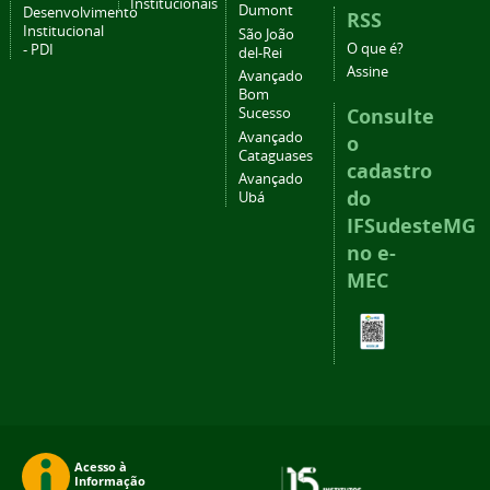
Institucionais
Dumont
Desenvolvimento
RSS
Institucional
São João
O que é?
- PDI
del-Rei
Assine
Avançado
Bom
Consulte
Sucesso
Avançado
o
Cataguases
cadastro
Avançado
do
Ubá
IFSudesteMG
no e-
MEC