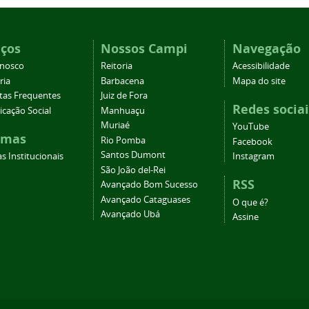
iços
Nossos Campi
Navegação
onosco
Reitoria
Acessibilidade
ria
Barbacena
Mapa do site
tas Frequentes
Juiz de Fora
Redes sociai
cação Social
Manhuaçu
Muriaé
YouTube
emas
Rio Pomba
Facebook
Santos Dumont
s Institucionais
Instagram
São João del-Rei
RSS
Avançado Bom Sucesso
Avançado Cataguases
O que é?
Avançado Ubá
Assine