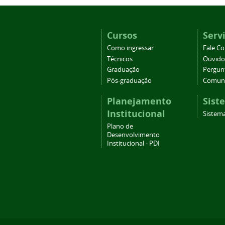
Cursos
Serv
Como ingressar
Fale C
Técnicos
Ouvido
Graduação
Pergun
Pós-graduação
Comuni
Planejamento
Sist
Institucional
Sistema
Plano de
Desenvolvimento
Institucional - PDI