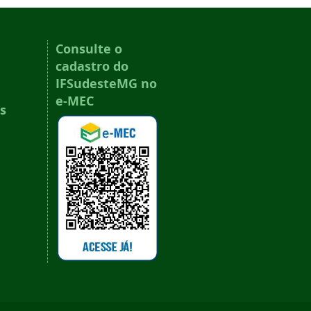
Consulte o
cadastro do
IFSudesteMG no
e-MEC
s