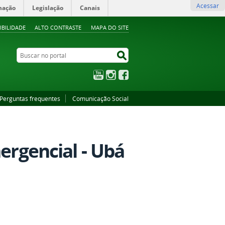
Acessar
mação
Legislação
Canais
IBILIDADE
ALTO CONTRASTE
MAPA DO SITE
Buscar no portal
Buscar no portal
YouTube
Instagram
Facebook
Perguntas frequentes
Comunicação Social
mergencial - Ubá