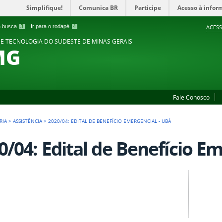
Simplifique!
Comunica BR
Participe
Acesso à infor
 a busca
3
Ir para o rodapé
4
ACESS
 E TECNOLOGIA DO SUDESTE DE MINAS GERAIS
MG
Fale Conosco
RIA
>
ASSISTÊNCIA
>
2020/04: EDITAL DE BENEFÍCIO EMERGENCIAL - UBÁ
0/04: Edital de Benefício E