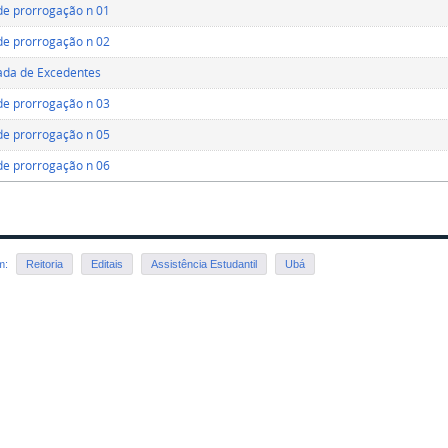
de prorrogação n 01
de prorrogação n 02
da de Excedentes
de prorrogação n 03
de prorrogação n 05
de prorrogação n 06
em:
Reitoria
Editais
Assistência Estudantil
Ubá