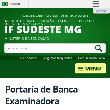
BRASIL
Acessar
Simplifique!
ACESSIBILIDADE
ALTO CONTRASTE
MAPA DO SITE
Comunica BR
INSTITUTO FEDERAL DE EDUCAÇÃO, CIÊNCIA E TECNOLOGIA DO
IF SUDESTE MG
SUDESTE DE MINAS GERAIS
Participe
Acesso à informação
MINISTÉRIO DA EDUCAÇÃO
Legislação
Buscar no portal
Bus
Canais
Fale Conosco
Perguntas frequentes
Comunicação Social
Portaria de Banca
Examinadora