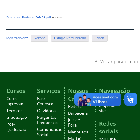
Download Portaria BANCA.pdf
— 455 KB
registrado em:
Reitoria
Estágio Remunerado
Editais
Voltar para o topo
Cursos
Serviços
Nossos
Navegação
Campi
Como
Fale
Acessibilidade
ingressar
Conosco
Mapa do
Reitoria
Técnicos
Ouvidoria
site
Barbacena
Graduação
Perguntas
Juiz de
Redes
Frequentes
Pós-
Fora
graduação
Comunicação
sociais
Manhuaçu
Social
Muriaé
YouTube