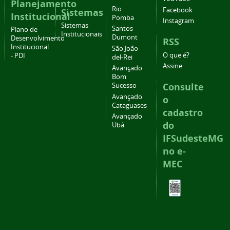
Planejamento
Rio
Facebook
Sistemas
Institucional
Pomba
Instagram
Sistemas
Santos
Plano de
Institucionais
Dumont
Desenvolvimento
RSS
Institucional
São João
O que é?
- PDI
del-Rei
Assine
Avançado
Bom
Consulte
Sucesso
Avançado
o
Cataguases
cadastro
Avançado
do
Ubá
IFSudesteMG
no e-
MEC