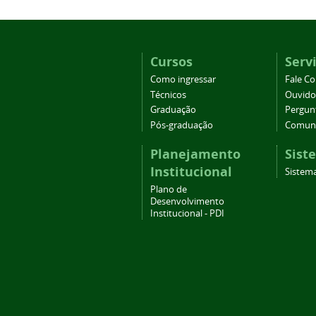
Cursos
Serv
Como ingressar
Fale C
Técnicos
Ouvido
Graduação
Pergun
Pós-graduação
Comuni
Planejamento
Sist
Institucional
Sistema
Plano de
Desenvolvimento
Institucional - PDI