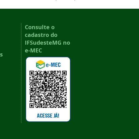
Consulte o
cadastro do
IFSudesteMG no
e-MEC
s