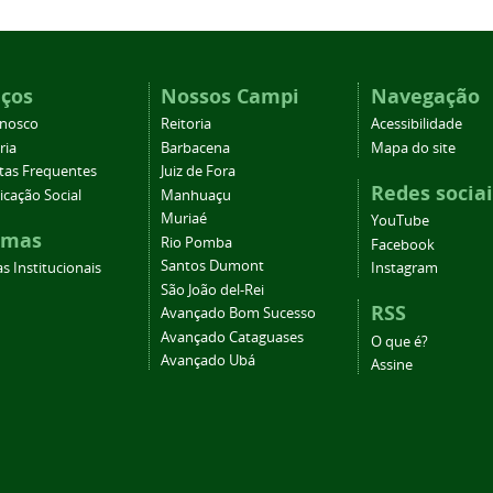
iços
Nossos Campi
Navegação
onosco
Reitoria
Acessibilidade
ria
Barbacena
Mapa do site
tas Frequentes
Juiz de Fora
Redes sociai
cação Social
Manhuaçu
Muriaé
YouTube
emas
Rio Pomba
Facebook
Santos Dumont
s Institucionais
Instagram
São João del-Rei
RSS
Avançado Bom Sucesso
Avançado Cataguases
O que é?
Avançado Ubá
Assine