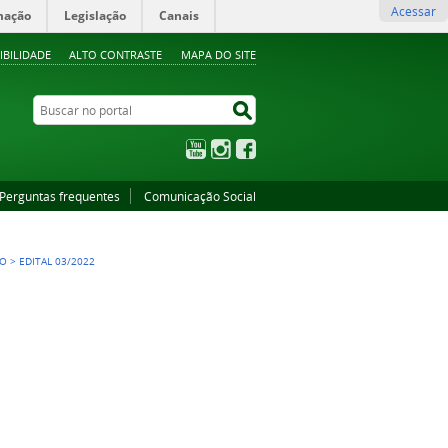
Acessar
mação
Legislação
Canais
IBILIDADE
ALTO CONTRASTE
MAPA DO SITE
Buscar no portal
Buscar no portal
YouTube
Instagram
Facebook
Perguntas frequentes
Comunicação Social
SO
>
EDITAL 03/2022