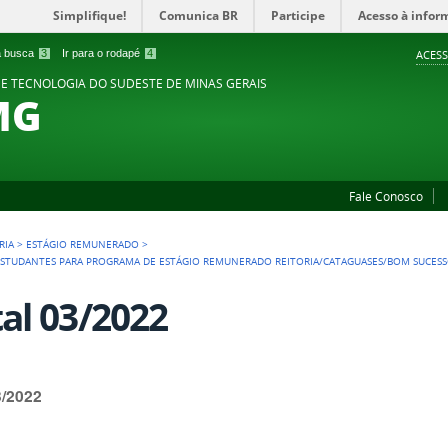
Simplifique!
Comunica BR
Participe
Acesso à infor
 a busca
3
Ir para o rodapé
4
ACESS
 E TECNOLOGIA DO SUDESTE DE MINAS GERAIS
MG
Fale Conosco
RIA
>
ESTÁGIO REMUNERADO
>
E ESTUDANTES PARA PROGRAMA DE ESTÁGIO REMUNERADO REITORIA/CATAGUASES/BOM SUCES
tal 03/2022
3/2022