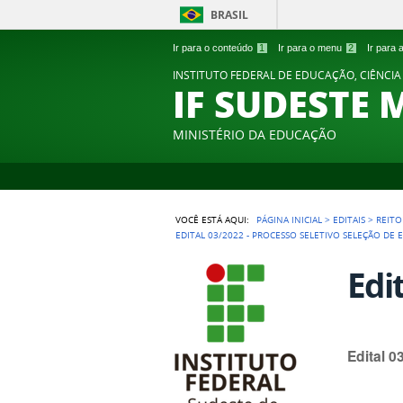
BRASIL
Ir para o conteúdo
1
Ir para o menu
2
Ir para
INSTITUTO FEDERAL DE EDUCAÇÃO, CIÊNCIA
IF SUDESTE 
MINISTÉRIO DA EDUCAÇÃO
VOCÊ ESTÁ AQUI:
PÁGINA INICIAL
>
EDITAIS
>
REITO
EDITAL 03/2022 - PROCESSO SELETIVO SELEÇÃO D
Edi
Edital 0