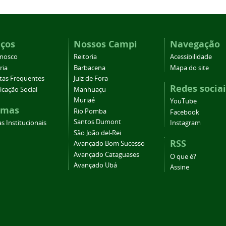
iços
Nossos Campi
Navegação
onosco
Reitoria
Acessibilidade
ria
Barbacena
Mapa do site
tas Frequentes
Juiz de Fora
Redes sociai
cação Social
Manhuaçu
Muriaé
YouTube
emas
Rio Pomba
Facebook
Santos Dumont
s Institucionais
Instagram
São João del-Rei
RSS
Avançado Bom Sucesso
Avançado Cataguases
O que é?
Avançado Ubá
Assine