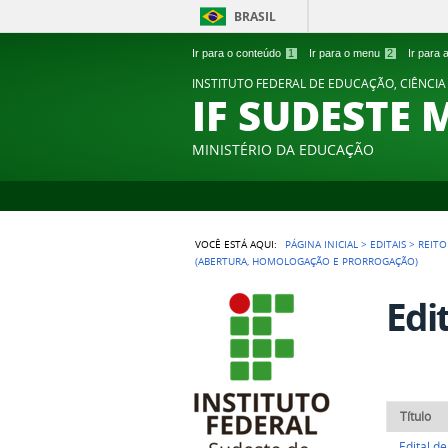
BRASIL
Ir para o conteúdo
1
Ir para o menu
2
Ir para
INSTITUTO FEDERAL DE EDUCAÇÃO, CIÊNCIA
IF SUDESTE 
MINISTÉRIO DA EDUCAÇÃO
VOCÊ ESTÁ AQUI:
PÁGINA INICIAL
>
EDITAIS
>
REITO
(ABERTURA, HOMOLOGAÇÃO E PRORROGAÇÃO)
Edi
Título
Edital d