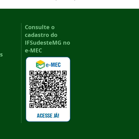
Consulte o
cadastro do
IFSudesteMG no
e-MEC
s