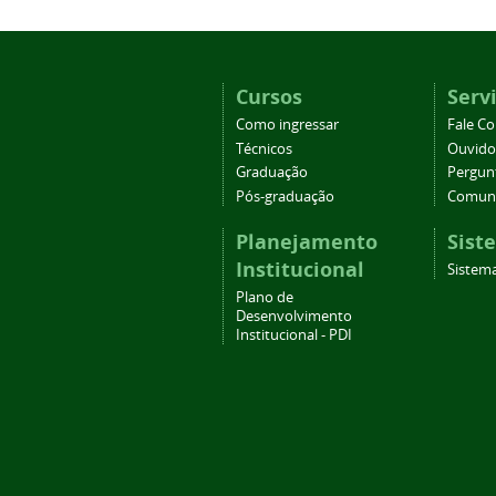
Cursos
Serv
Como ingressar
Fale C
Técnicos
Ouvido
Graduação
Pergun
Pós-graduação
Comuni
Planejamento
Sist
Institucional
Sistema
Plano de
Desenvolvimento
Institucional - PDI