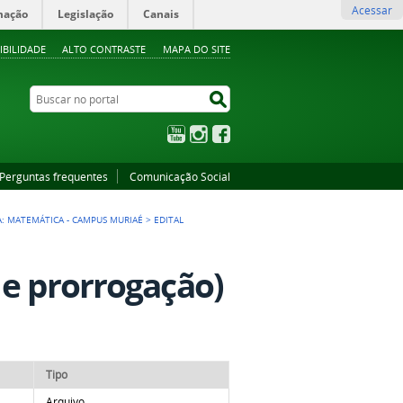
Acessar
mação
Legislação
Canais
IBILIDADE
ALTO CONTRASTE
MAPA DO SITE
Buscar no portal
Buscar no portal
YouTube
Instagram
Facebook
Perguntas frequentes
Comunicação Social
A: MATEMÁTICA - CAMPUS MURIAÉ
>
EDITAL
 e prorrogação)
Tipo
Arquivo