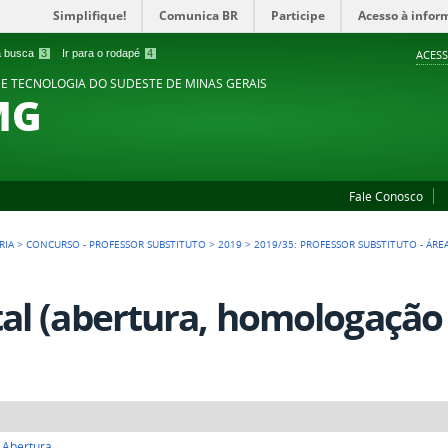
Simplifique!
Comunica BR
Participe
Acesso à infor
 a busca
3
Ir para o rodapé
4
ACESS
 E TECNOLOGIA DO SUDESTE DE MINAS GERAIS
MG
Fale Conosco
RIA
>
CONCURSO - PROFESSOR SUBSTITUTO
>
2019
>
2019/35: PROFESSOR SUBSTITUTO - ÁRE
tal (abertura, homologação
e Abertura