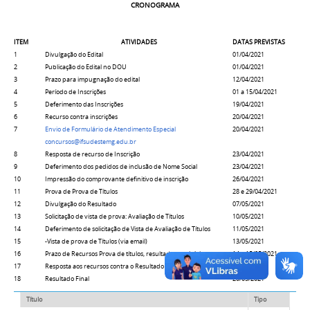
CRONOGRAMA
ITEM
ATIVIDADES
DATAS PREVISTAS
1
Divulgação do Edital
01/04/2021
2
Publicação do Edital no DOU
01/04/2021
3
Prazo para impugnação do edital
12/04/2021
4
Período de Inscrições
01 a 15/04/2021
5
Deferimento das Inscrições
19/04/2021
6
Recurso contra inscrições
20/04/2021
7
Envio de Formulário de Atendimento Especial
20/04/2021
concursos@ifsudestemg.edu.br
8
Resposta de recurso de Inscrição
23/04/2021
9
Deferimento dos pedidos de inclusão de Nome Social
23/04/2021
10
Impressão do comprovante definitivo de inscrição
26/04/2021
11
Prova de Prova de Títulos
28 e 29/04/2021
12
Divulgação do Resultado
07/05/2021
13
Solicitação de vista de prova: Avaliação de Títulos
10/05/2021
14
Deferimento de solicitação de Vista de Avaliação de Títulos
11/05/2021
15
-Vista de prova de Títulos (via email)
13/05/2021
16
Prazo de Recursos Prova de títulos, resultado provisório
14 e 15/05/2021
17
Resposta aos recursos contra o Resultado Provisório
19/05/2021
18
Resultado Final
20/05/2021
Título
Tipo