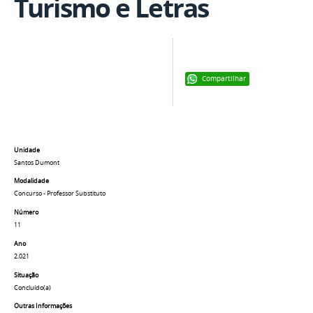
Turismo e Letras
Compartilhar
Unidade
Santos Dumont
Modalidade
Concurso - Professor Substituto
Número
11
Ano
2.021
Situação
Concluído(a)
Outras Informações