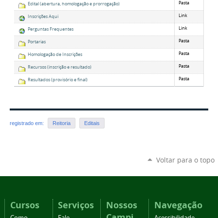
Pasta
Edital (abertura, homologação e prorrogação)
Link
Inscrições Aqui
Link
Perguntas Frequentes
Pasta
Portarias
Pasta
Homologação de Inscrições
Pasta
Recursos (inscrição e resultado)
Pasta
Resultados (provisório e final)
registrado em:
Reitoria
Editais
Voltar para o topo
Cursos
Serviços
Nossos
Navegação
Campi
Como
Fale
Acessibilidade