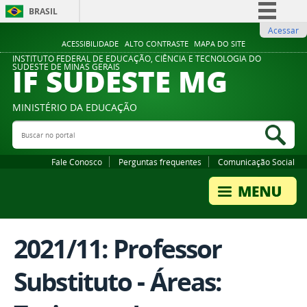
BRASIL
Acessar
Simplifique!
ACESSIBILIDADE
ALTO CONTRASTE
MAPA DO SITE
Comunica BR
INSTITUTO FEDERAL DE EDUCAÇÃO, CIÊNCIA E TECNOLOGIA DO
IF SUDESTE MG
SUDESTE DE MINAS GERAIS
Participe
Acesso à informação
MINISTÉRIO DA EDUCAÇÃO
Legislação
Buscar no portal
Bus
Canais
Fale Conosco
Perguntas frequentes
Comunicação Social
2021/11: Professor
Substituto - Áreas: