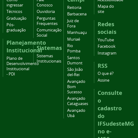
ingressar
Conosco
Mapa do
Reitoria
Técnicos
Ouvidoria
site
Barbacena
Graduação
Perguntas
Juiz de
Redes
Frequentes
Pós-
Fora
graduação
Comunicação
sociais
Manhuaçu
Social
Muriaé
YouTube
Planejamento
Rio
Facebook
Sistemas
Institucional
Pomba
Instagram
Sistemas
Santos
Plano de
Institucionais
Dumont
Desenvolvimento
RSS
Institucional
São João
O que é?
- PDI
del-Rei
Assine
Avançado
Bom
Consulte
Sucesso
Avançado
o
Cataguases
cadastro
Avançado
do
Ubá
IFSudesteMG
no e-