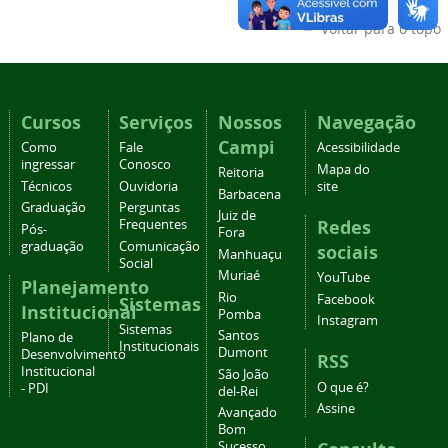
Voltar para o topo
Cursos
Serviços
Nossos
Navegação
Campi
Como
Fale
Acessibilidade
ingressar
Conosco
Mapa do
Reitoria
Técnicos
Ouvidoria
site
Barbacena
Graduação
Perguntas
Juiz de
Redes
Frequentes
Pós-
Fora
graduação
Comunicação
sociais
Manhuaçu
Social
Muriaé
YouTube
Planejamento
Rio
Facebook
Sistemas
Institucional
Pomba
Instagram
Sistemas
Santos
Plano de
Institucionais
Dumont
Desenvolvimento
RSS
Institucional
São João
O que é?
- PDI
del-Rei
Assine
Avançado
Bom
Sucesso