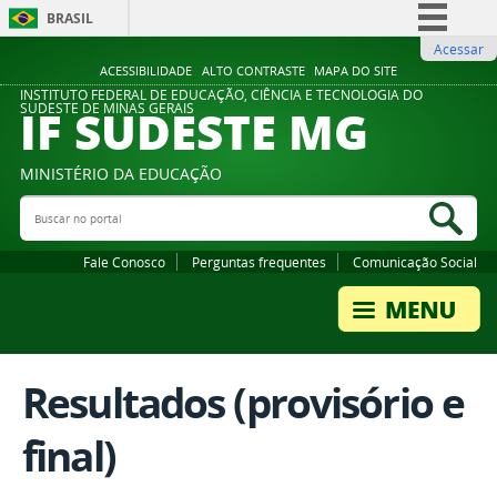
BRASIL
Acessar
Simplifique!
ACESSIBILIDADE
ALTO CONTRASTE
MAPA DO SITE
Comunica BR
INSTITUTO FEDERAL DE EDUCAÇÃO, CIÊNCIA E TECNOLOGIA DO
IF SUDESTE MG
SUDESTE DE MINAS GERAIS
Participe
Acesso à informação
MINISTÉRIO DA EDUCAÇÃO
Legislação
Buscar no portal
Bus
Canais
Fale Conosco
Perguntas frequentes
Comunicação Social
Resultados (provisório e
final)