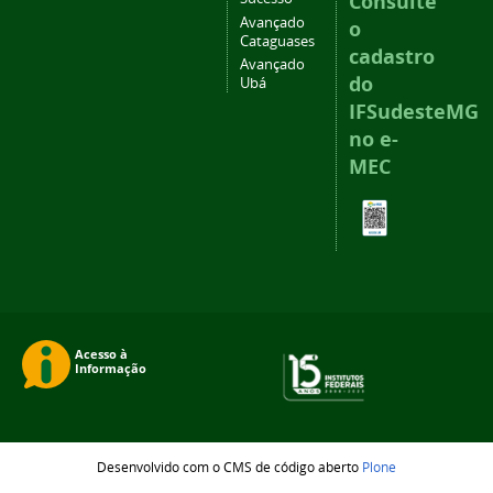
Consulte
Avançado
o
Cataguases
cadastro
Avançado
do
Ubá
IFSudesteMG
no e-
MEC
Desenvolvido com o CMS de código aberto
Plone