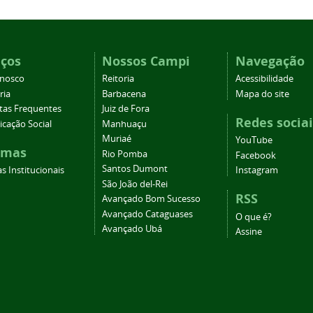
iços
Nossos Campi
Navegação
onosco
Reitoria
Acessibilidade
ria
Barbacena
Mapa do site
tas Frequentes
Juiz de Fora
Redes sociai
cação Social
Manhuaçu
Muriaé
YouTube
emas
Rio Pomba
Facebook
Santos Dumont
s Institucionais
Instagram
São João del-Rei
RSS
Avançado Bom Sucesso
Avançado Cataguases
O que é?
Avançado Ubá
Assine