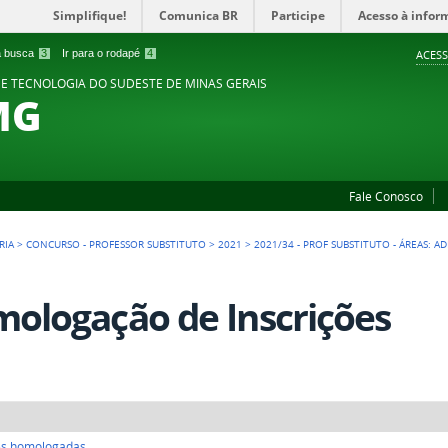
Simplifique!
Comunica BR
Participe
Acesso à infor
 a busca
3
Ir para o rodapé
4
ACESS
 E TECNOLOGIA DO SUDESTE DE MINAS GERAIS
MG
Fale Conosco
RIA
>
CONCURSO - PROFESSOR SUBSTITUTO
>
2021
>
2021/34 - PROF SUBSTITUTO - ÁREAS: A
ologação de Inscrições
es homologadas