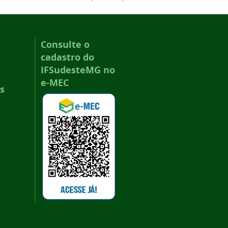
Consulte o
cadastro do
IFSudesteMG no
e-MEC
s