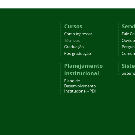
Cursos
Serv
Como ingressar
Fale C
Técnicos
Ouvido
Graduação
Pergun
Pós-graduação
Comuni
Planejamento
Sist
Institucional
Sistema
Plano de
Desenvolvimento
Institucional - PDI