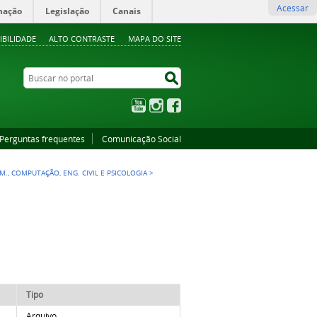
Acessar
mação
Legislação
Canais
IBILIDADE
ALTO CONTRASTE
MAPA DO SITE
Buscar no portal
Buscar no portal
YouTube
Instagram
Facebook
Perguntas frequentes
Comunicação Social
DM., COMPUTAÇÃO, ENG. CIVIL E PSICOLOGIA
>
Tipo
Arquivo