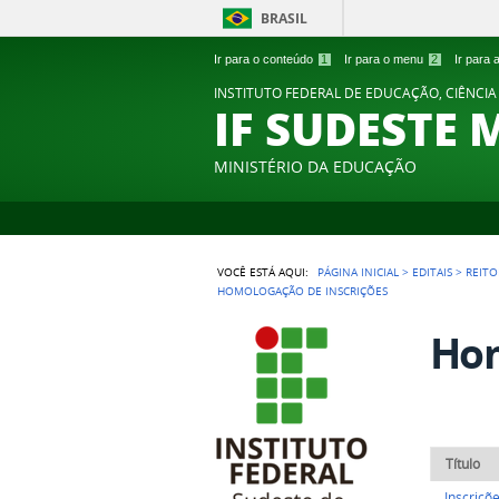
BRASIL
Ir para o conteúdo
1
Ir para o menu
2
Ir para
INSTITUTO FEDERAL DE EDUCAÇÃO, CIÊNCIA
IF SUDESTE 
MINISTÉRIO DA EDUCAÇÃO
VOCÊ ESTÁ AQUI:
PÁGINA INICIAL
>
EDITAIS
>
REITO
HOMOLOGAÇÃO DE INSCRIÇÕES
Hom
Título
Inscriçõ