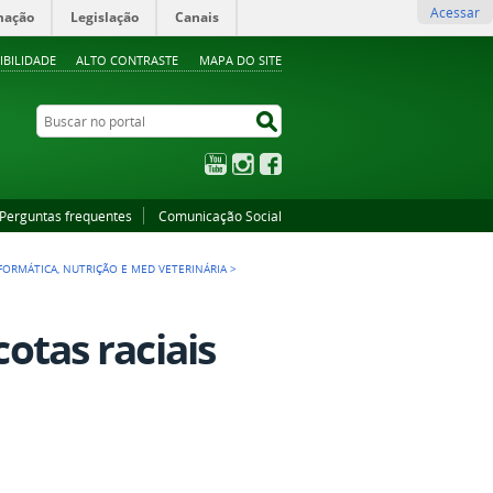
Acessar
mação
Legislação
Canais
IBILIDADE
ALTO CONTRASTE
MAPA DO SITE
Buscar no portal
Buscar no portal
YouTube
Instagram
Facebook
Perguntas frequentes
Comunicação Social
INFORMÁTICA, NUTRIÇÃO E MED VETERINÁRIA
>
cotas raciais