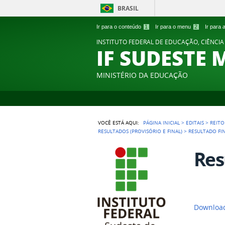
BRASIL
Ir para o conteúdo
1
Ir para o menu
2
Ir para
INSTITUTO FEDERAL DE EDUCAÇÃO, CIÊNCIA
IF SUDESTE 
MINISTÉRIO DA EDUCAÇÃO
VOCÊ ESTÁ AQUI:
PÁGINA INICIAL
>
EDITAIS
>
REITO
RESULTADOS (PROVISÓRIO E FINAL)
>
RESULTADO FIN
Res
Download