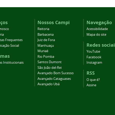
iços
Nossos Campi
Navegação
onosco
Reitoria
Acessibilidade
ria
Barbacena
Mapa do site
tas Frequentes
Juiz de Fora
Redes sociai
cação Social
Manhuaçu
Muriaé
YouTube
emas
Rio Pomba
Facebook
Santos Dumont
s Institucionais
Instagram
São João del-Rei
RSS
Avançado Bom Sucesso
Avançado Cataguases
O que é?
Avançado Ubá
Assine