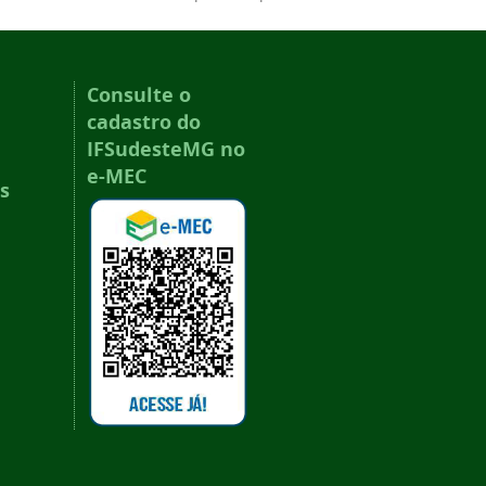
Consulte o
cadastro do
IFSudesteMG no
e-MEC
s