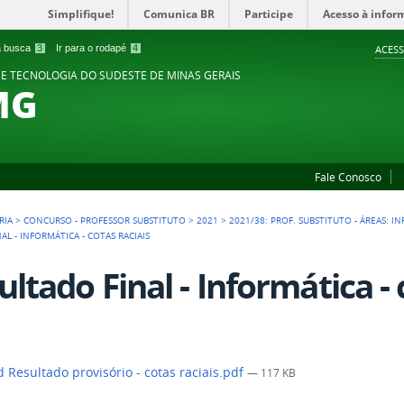
Simplifique!
Comunica BR
Participe
Acesso à infor
 a busca
3
Ir para o rodapé
4
ACESS
 E TECNOLOGIA DO SUDESTE DE MINAS GERAIS
MG
Fale Conosco
RIA
>
CONCURSO - PROFESSOR SUBSTITUTO
>
2021
>
2021/38: PROF. SUBSTITUTO - ÁREAS: 
AL - INFORMÁTICA - COTAS RACIAIS
ultado Final - Informática - 
 Resultado provisório - cotas raciais.pdf
— 117 KB