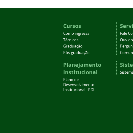
Cursos
Serv
Como ingressar
Fale C
Técnicos
Ouvido
Graduação
Pergun
Pós-graduação
Comuni
Planejamento
Sist
Institucional
Sistema
Plano de
Desenvolvimento
Institucional - PDI