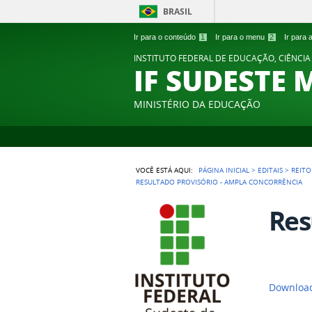
BRASIL
Ir para o conteúdo
1
Ir para o menu
2
Ir para
INSTITUTO FEDERAL DE EDUCAÇÃO, CIÊNCIA
IF SUDESTE 
MINISTÉRIO DA EDUCAÇÃO
VOCÊ ESTÁ AQUI:
PÁGINA INICIAL
>
EDITAIS
>
REITO
RESULTADO PROVISÓRIO - AMPLA CONCORRÊNCIA
Res
Download