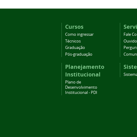
Cursos
Serv
Como ingressar
Fale C
Técnicos
Ouvido
Graduação
Pergun
Pós-graduação
Comuni
Planejamento
Sist
Institucional
Sistema
Plano de
Desenvolvimento
Institucional - PDI