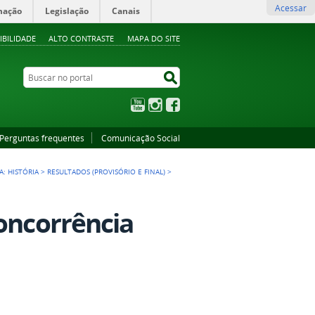
Acessar
mação
Legislação
Canais
IBILIDADE
ALTO CONTRASTE
MAPA DO SITE
Buscar no portal
Buscar no portal
YouTube
Instagram
Facebook
Perguntas frequentes
Comunicação Social
A: HISTÓRIA
>
RESULTADOS (PROVISÓRIO E FINAL)
>
concorrência