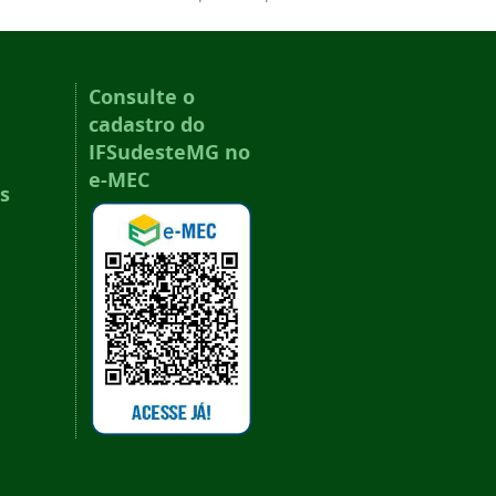
Consulte o
cadastro do
IFSudesteMG no
e-MEC
s