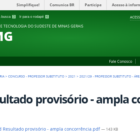
Simplifique!
Comunica BR
Participe
Acesso à infor
 a busca
3
Ir para o rodapé
4
ACESS
 E TECNOLOGIA DO SUDESTE DE MINAS GERAIS
MG
Fale Conosco
RIA
>
CONCURSO - PROFESSOR SUBSTITUTO
>
2021
>
2021/29 - PROFESSOR SUBSTITUTO - ÁRE
ultado provisório - ampla 
 Resultado provisório - ampla concorrência.pdf
— 143 KB