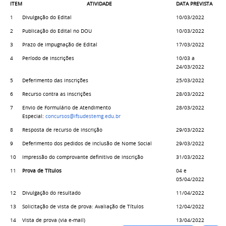
ITEM
ATIVIDADE
DATA PREVISTA
1
Divulgação do Edital
10/03/2022
2
Publicação do Edital no DOU
10/03/2022
3
Prazo de impugnação de Edital
17/03/2022
4
Período de inscrições
10/03 a
24/03/2022
5
Deferimento das inscrições
25/03/2022
6
Recurso contra as inscrições
28/03/2022
7
Envio de Formulário de Atendimento
28/03/2022
Especial:
concursos@ifsudestemg.edu.br
8
Resposta de recurso de inscrição
29/03/2022
9
Deferimento dos pedidos de inclusão de Nome Social
29/03/2022
10
Impressão do comprovante definitivo de inscrição
31/03/2022
11
Prova de Títulos
04 e
05/04/2022
12
Divulgação do resultado
11/04/2022
13
Solicitação de vista de prova: Avaliação de Títulos
12/04/2022
14
Vista de prova (via e-mail)
13/04/2022