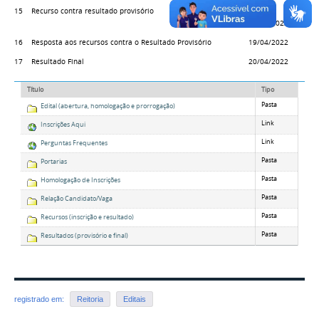
15
Recurso contra resultado provisório
14 e
15/04/2022
16
Resposta aos recursos contra o Resultado Provisório
19/04/2022
17
Resultado Final
20/04/2022
Título
Tipo
Pasta
Edital (abertura, homologação e prorrogação)
Link
Inscrições Aqui
Link
Perguntas Frequentes
Pasta
Portarias
Pasta
Homologação de Inscrições
Pasta
Relação Candidato/Vaga
Pasta
Recursos (inscrição e resultado)
Pasta
Resultados (provisório e final)
registrado em:
Reitoria
Editais