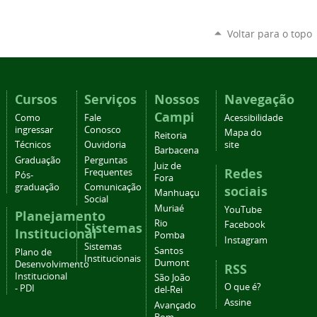
Voltar para o topo
Cursos
Serviços
Nossos
Navegação
Campi
Como
Fale
Acessibilidade
ingressar
Conosco
Mapa do
Reitoria
Técnicos
Ouvidoria
site
Barbacena
Graduação
Perguntas
Juiz de
Redes
Frequentes
Pós-
Fora
graduação
Comunicação
sociais
Manhuaçu
Social
Muriaé
YouTube
Planejamento
Rio
Facebook
Sistemas
Institucional
Pomba
Instagram
Sistemas
Santos
Plano de
Institucionais
Dumont
Desenvolvimento
RSS
Institucional
São João
O que é?
- PDI
del-Rei
Assine
Avançado