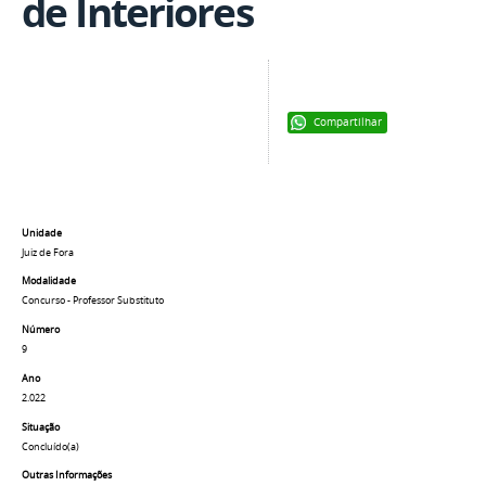
de Interiores
Compartilhar
Unidade
Juiz de Fora
Modalidade
Concurso - Professor Substituto
Número
9
Ano
2.022
Situação
Concluído(a)
Outras Informações