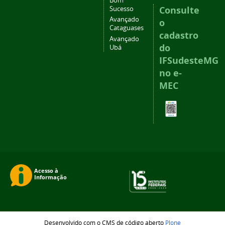
Bom
Consulte
Sucesso
Avançado
o
Cataguases
cadastro
Avançado
do
Ubá
IFSudesteMG
no e-
MEC
Desenvolvido com o CMS de código aberto
Plone