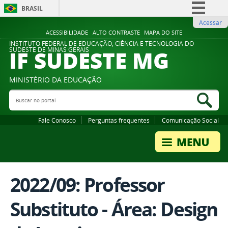
BRASIL
Acessar
Simplifique!
ACESSIBILIDADE
ALTO CONTRASTE
MAPA DO SITE
Comunica BR
INSTITUTO FEDERAL DE EDUCAÇÃO, CIÊNCIA E TECNOLOGIA DO
IF SUDESTE MG
SUDESTE DE MINAS GERAIS
Participe
Acesso à informação
MINISTÉRIO DA EDUCAÇÃO
Legislação
Buscar no portal
Bus
Canais
Fale Conosco
Perguntas frequentes
Comunicação Social
2022/09: Professor
Substituto - Área: Design