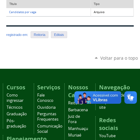
Título
Tipo
Candidatos por vaga
Arquivo
registrado em:
Reitoria
Editais
Voltar para o topo
Cursos
Serviços
Nossos
Navegação
Campi
Como
Fale
Acessibilidade
ingressar
Conosco
Mapa do
Reitoria
Técnicos
Ouvidoria
site
Barbacena
Graduação
Perguntas
Juiz de
Redes
Frequentes
Pós-
Fora
graduação
Comunicação
sociais
Manhuaçu
Social
Muriaé
YouTube
Planejamento