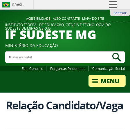
BRASIL
Acessar
Simplifique!
ACESSIBILIDADE
ALTO CONTRASTE
MAPA DO SITE
Comunica BR
INSTITUTO FEDERAL DE EDUCAÇÃO, CIÊNCIA E TECNOLOGIA DO
IF SUDESTE MG
SUDESTE DE MINAS GERAIS
Participe
Acesso à informação
MINISTÉRIO DA EDUCAÇÃO
Legislação
Buscar no portal
Bus
Canais
Fale Conosco
Perguntas frequentes
Comunicação Social
Relação Candidato/Vaga