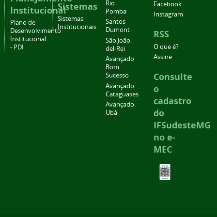
Rio
Facebook
Sistemas
Institucional
Pomba
Instagram
Sistemas
Santos
Plano de
Institucionais
Dumont
Desenvolvimento
RSS
Institucional
São João
O que é?
- PDI
del-Rei
Assine
Avançado
Bom
Consulte
Sucesso
Avançado
o
Cataguases
cadastro
Avançado
do
Ubá
IFSudesteMG
no e-
MEC