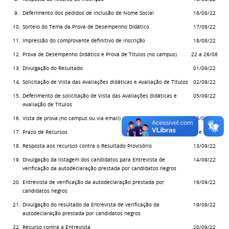
9.
Deferimento dos pedidos de inclusão de Nome Social
16/08/22
10.
Sorteio do Tema da Prova de Desempenho Didático
17/08/22
11.
Impressão do comprovante definitivo de inscrição
18/08/22
12.
Prova de Desempenho Didático e Prova de Títulos (no campus)
22 a 26/08
13.
Divulgação do Resultado
01/09/22
14.
Solicitação de Vista das Avaliações didáticas e Avaliação de Títulos
02/09/22
15.
Deferimento de solicitação de Vista das Avaliações didáticas e
05/09/22
Avaliação de Títulos
16.
Vista de prova (no campus ou via email)
06/09/22
17.
Prazo de Recursos
08 e 09/09
18.
Resposta aos recursos contra o Resultado Provisório
13/09/22
19.
Divulgação da listagem dos candidatos para Entrevista de
14/09/22
verificação da autodeclaração prestada por candidatos negros
20.
Entrevista de verificação da autodeclaração prestada por
16/09/22
candidatos negros
21.
Divulgação do resultado da Entrevista de verificação da
19/09/22
autodeclaração prestada por candidatos negros
22.
Recurso contra a Entrevista
20/09/22