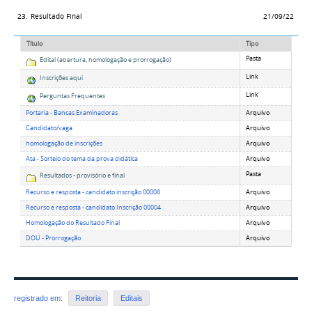
23.
Resultado Final
21/09/22
Título
Tipo
Pasta
Edital (abertura, homologação e prorrogação)
Link
Inscrições aqui
Link
Perguntas Frequentes
Portaria - Bancas Examinadoras
Arquivo
Candidato/vaga
Arquivo
homologação de inscrições
Arquivo
Ata - Sorteio do tema da prova didática
Arquivo
Pasta
Resultados - provisório e final
Recurso e resposta - candidato inscrição 00008
Arquivo
Recurso e resposta - candidato Inscrição 00004
Arquivo
Homologação do Resultado Final
Arquivo
DOU - Prorrogação
Arquivo
registrado em:
Reitoria
Editais