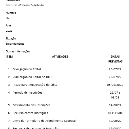
Concurso - Professor Substituto
Número
26
Ano
2.022
Situação
Em andamento
Outras Informações
ITEM
ATIVIDADES
DATAS
PREVISTAS
1.
Divulgação do Edital
25/07/22
2.
Publicação do Edital no DOU
25/07/22
3.
Prazo para impugnação do Edital
05/08/2022
4.
Período de Inscrições
25/07 a
08/08
5.
Deferimento das Inscrições
09/08/22
6.
Recurso contra inscrições
10 e 11/08
7.
Envio de Formulário de Atendimento Especial
12/08/22
8.
Resposta de recurso de Inscrição
15/08/22