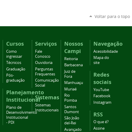
Voltar para o topo
Cursos
Serviços
Nossos
Navegação
Campi
Como
Fale
Acessibilidade
ingressar
Conosco
Mapa do
Reitoria
Técnicos
Ouvidoria
site
Barbacena
Graduação
Perguntas
Juiz de
Redes
Frequentes
Pós-
Fora
graduação
Comunicação
sociais
Manhuaçu
Social
Muriaé
YouTube
Planejamento
Rio
Facebook
Sistemas
Institucional
Pomba
Instagram
Sistemas
Santos
Plano de
Institucionais
Dumont
Desenvolvimento
RSS
Institucional
São João
O que é?
- PDI
del-Rei
Assine
Avançado