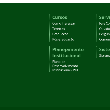
Cursos
Serv
Como ingressar
Fale C
Técnicos
Ouvido
Graduação
Pergun
Pós-graduação
Comuni
Planejamento
Sist
Institucional
Sistema
Plano de
Desenvolvimento
Institucional - PDI