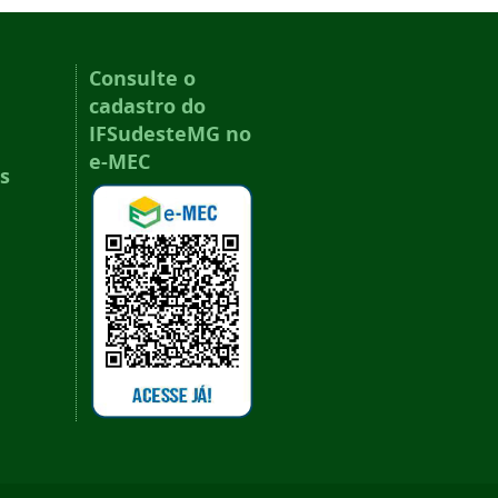
Consulte o
cadastro do
IFSudesteMG no
e-MEC
s