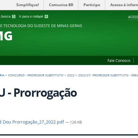
Simplifique!
Comunica BR
Participe
Acesso à infor
 a busca
3
Ir para o rodapé
4
ACESS
 E TECNOLOGIA DO SUDESTE DE MINAS GERAIS
MG
Fale Conosco
RIA
>
CONCURSO - PROFESSOR SUBSTITUTO
>
2022
>
2022/27: PROFESSOR SUBSTITUTO - ÁRE
 - Prorrogação
 Dou Prorrogação_27_2022.pdf
— 126 KB