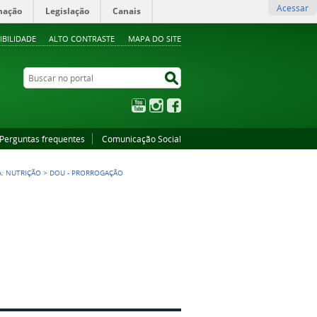
Acessar
mação
Legislação
Canais
IBILIDADE
ALTO CONTRASTE
MAPA DO SITE
Buscar no portal
Buscar no portal
YouTube
Instagram
Facebook
Perguntas frequentes
Comunicação Social
A: NUTRIÇÃO
>
DOU - PRORROGAÇÃO