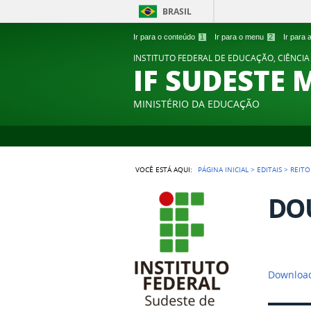
BRASIL
Ir para o conteúdo
1
Ir para o menu
2
Ir para
INSTITUTO FEDERAL DE EDUCAÇÃO, CIÊNCIA
IF SUDESTE 
MINISTÉRIO DA EDUCAÇÃO
VOCÊ ESTÁ AQUI:
PÁGINA INICIAL
>
EDITAIS
>
REITO
DOU
Download