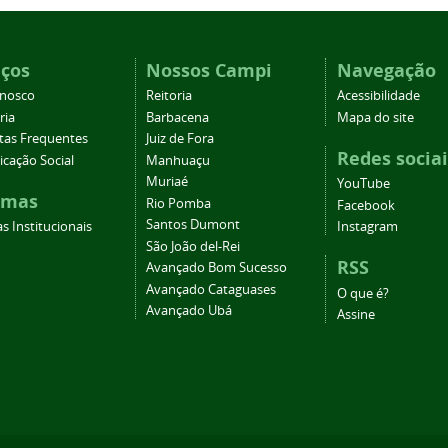
iços
Nossos Campi
Navegação
onosco
Reitoria
Acessibilidade
ria
Barbacena
Mapa do site
tas Frequentes
Juiz de Fora
Redes sociai
cação Social
Manhuaçu
Muriaé
YouTube
emas
Rio Pomba
Facebook
Santos Dumont
s Institucionais
Instagram
São João del-Rei
RSS
Avançado Bom Sucesso
Avançado Cataguases
O que é?
Avançado Ubá
Assine