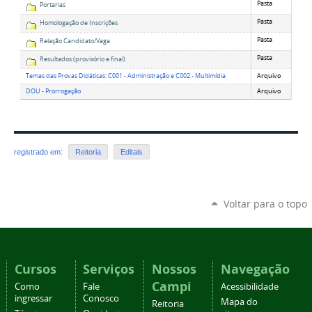
Pasta
Portarias
Pasta
Homologação de Inscrições
Pasta
Relação Candidato/Vaga
Pasta
Resultados (provisório e final)
Temas das Provas Didáticas: C001 - Administração e C002 - Multimídia
Arquivo
DOU - Prorrogação
Arquivo
registrado em:
Reitoria
Editais
Voltar para o topo
Cursos
Serviços
Nossos
Navegação
Campi
Como
Fale
Acessibilidade
ingressar
Conosco
Mapa do
Reitoria