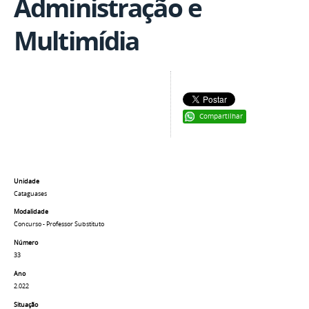
Administração e
Multimídia
Compartilhar
Unidade
Cataguases
Modalidade
Concurso - Professor Substituto
Número
33
Ano
2.022
Situação