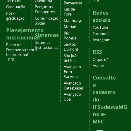
Técnicos
Ouvidoria
site
Barbacena
Graduação
Perguntas
Juiz de
Redes
Frequentes
Pós-
Fora
graduação
Comunicação
sociais
Manhuaçu
Social
Muriaé
YouTube
Planejamento
Rio
Facebook
Sistemas
Institucional
Pomba
Instagram
Sistemas
Santos
Plano de
Institucionais
Dumont
Desenvolvimento
RSS
Institucional
São João
O que é?
- PDI
del-Rei
Assine
Avançado
Bom
Consulte
Sucesso
Avançado
o
Cataguases
cadastro
Avançado
do
Ubá
IFSudesteMG
no e-
MEC