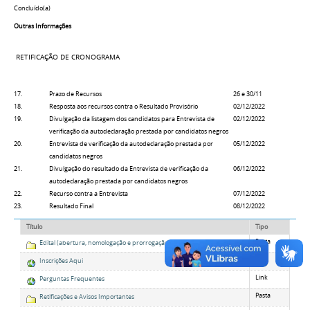
Concluído(a)
Outras Informações
RETIFICAÇÃO DE CRONOGRAMA
17.
Prazo de Recursos
26 e 30/11
18.
Resposta aos recursos contra o Resultado Provisório
02/12/2022
19.
Divulgação da listagem dos candidatos para Entrevista de
02/12/2022
verificação da autodeclaração prestada por candidatos negros
20.
Entrevista de verificação da autodeclaração prestada por
05/12/2022
candidatos negros
21.
Divulgação do resultado da Entrevista de verificação da
06/12/2022
autodeclaração prestada por candidatos negros
22.
Recurso contra a Entrevista
07/12/2022
23.
Resultado Final
08/12/2022
Título
Tipo
Pasta
Edital (abertura, homologação e prorrogação)
Link
Inscrições Aqui
Link
Perguntas Frequentes
Pasta
Retificações e Avisos Importantes