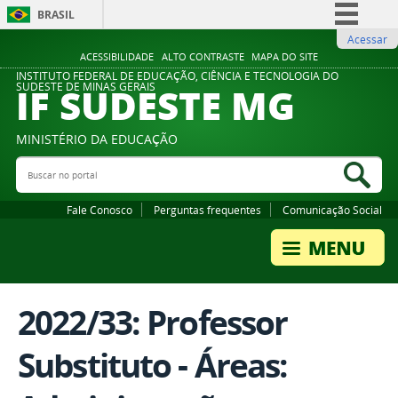
BRASIL
Acessar
Simplifique!
ACESSIBILIDADE
ALTO CONTRASTE
MAPA DO SITE
Comunica BR
INSTITUTO FEDERAL DE EDUCAÇÃO, CIÊNCIA E TECNOLOGIA DO
IF SUDESTE MG
SUDESTE DE MINAS GERAIS
Participe
Acesso à informação
MINISTÉRIO DA EDUCAÇÃO
Legislação
Buscar no portal
Bus
Canais
Fale Conosco
Perguntas frequentes
Comunicação Social
2022/33: Professor
Substituto - Áreas: