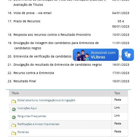
Avaliação de Títulos
16.
Vista de prova - via email
04/01/2023
17.
Prazo de Recursos
05 e
06/01/2023
18.
Resposta aos recursos contra o Resultado Provisório
10/01/2023
19.
Divulgação da listagem dos candidatos para Entrevista de
11/01/2023
candidatos negros
20.
Entrevista de verificação da candidatos negros
13/01/2023
21.
Divulgação do resultado da Entrevista de candidatos negros
16/01/2023
22.
Recurso contra a Entrevista
17/01/2023
23.
Resultado Final
18/01/2023
Título
Tipo
Pasta
Edital (abertura, homologação e prorrogação)
Link
Inscrições Aqui
Link
Perguntas Frequentes
Pasta
Retificações e Avisos Importantes
Pasta
Portarias