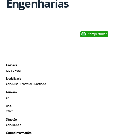
Engenharias
Compartilhar
Unidade
Juiz de Fora
Modalidade
Concurso - Professor Substituto
Número
37
Ano
2.022
Situação
Concluído(a)
Outras Informações