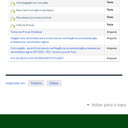
Pasta
Homologação de Inscrições
Pasta
Recursos (inscrição e resultado)
Pasta
Resultados (provisório e final)
Pasta
Vista de Provas
Tema das Provas Didáticas
Arquivo
listagem dos candidatos para entrevista de verificação da autodeclaração
Arquivo
prestada por candidatos negros
Convocação - para Entrevista de verificação da autodeclaração prestada por
Arquivo
candidatos negros 037/2022 - PSS- Campus Juiz de Fora
ATA DA BANCA DE HETEROIDENTIFICAÇÃO
Arquivo
registrado em:
Reitoria
Editais
Voltar para o topo