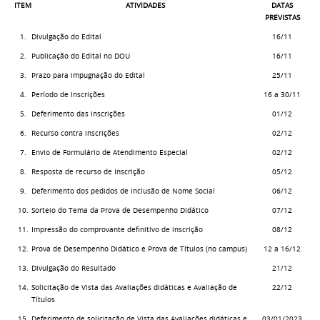
ITEM
ATIVIDADES
DATAS
PREVISTAS
1.
Divulgação do Edital
16/11
2.
Publicação do Edital no DOU
16/11
3.
Prazo para impugnação do Edital
25/11
4.
Período de Inscrições
16 a 30/11
5.
Deferimento das Inscrições
01/12
6.
Recurso contra inscrições
02/12
7.
Envio de Formulário de Atendimento Especial
02/12
8.
Resposta de recurso de Inscrição
05/12
9.
Deferimento dos pedidos de inclusão de Nome Social
06/12
10.
Sorteio do Tema da Prova de Desempenho Didático
07/12
11.
Impressão do comprovante definitivo de inscrição
08/12
12.
Prova de Desempenho Didático e Prova de Títulos (no campus)
12 a 16/12
13.
Divulgação do Resultado
21/12
14.
Solicitação de Vista das Avaliações didáticas e Avaliação de
22/12
Títulos
15.
Deferimento de solicitação de Vista das Avaliações didáticas e
03/01/2023