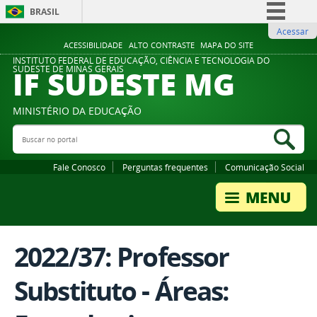
BRASIL
Acessar
Simplifique!
ACESSIBILIDADE
ALTO CONTRASTE
MAPA DO SITE
Comunica BR
INSTITUTO FEDERAL DE EDUCAÇÃO, CIÊNCIA E TECNOLOGIA DO
IF SUDESTE MG
SUDESTE DE MINAS GERAIS
Participe
Acesso à informação
MINISTÉRIO DA EDUCAÇÃO
Legislação
Buscar no portal
Bus
Canais
Fale Conosco
Perguntas frequentes
Comunicação Social
2022/37: Professor
Substituto - Áreas: