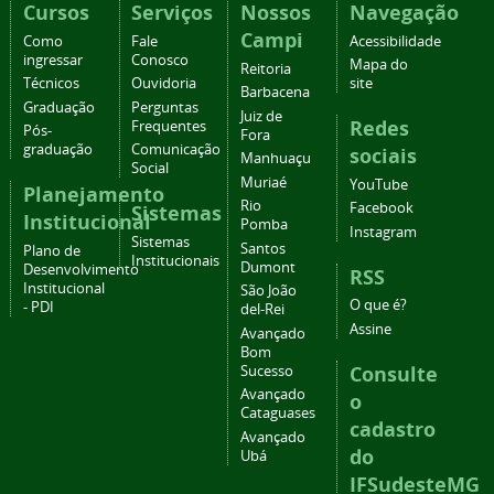
Cursos
Serviços
Nossos
Navegação
Campi
Como
Fale
Acessibilidade
ingressar
Conosco
Mapa do
Reitoria
Técnicos
Ouvidoria
site
Barbacena
Graduação
Perguntas
Juiz de
Redes
Frequentes
Pós-
Fora
graduação
Comunicação
sociais
Manhuaçu
Social
Muriaé
YouTube
Planejamento
Rio
Facebook
Sistemas
Institucional
Pomba
Instagram
Sistemas
Santos
Plano de
Institucionais
Dumont
Desenvolvimento
RSS
Institucional
São João
O que é?
- PDI
del-Rei
Assine
Avançado
Bom
Consulte
Sucesso
Avançado
o
Cataguases
cadastro
Avançado
do
Ubá
IFSudesteMG