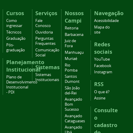
Cursos
Serviços
Nossos
Navegação
Campi
Como
Fale
Acessibilidade
ingressar
Conosco
Mapa do
Reitoria
Técnicos
Ouvidoria
site
Barbacena
Graduação
Perguntas
Juiz de
Redes
Frequentes
Pós-
Fora
graduação
Comunicação
sociais
Manhuaçu
Social
Muriaé
YouTube
Planejamento
Rio
Facebook
Sistemas
Institucional
Pomba
Instagram
Sistemas
Santos
Plano de
Institucionais
Dumont
Desenvolvimento
RSS
Institucional
São João
O que é?
- PDI
del-Rei
Assine
Avançado
Bom
Consulte
Sucesso
Avançado
o
Cataguases
cadastro
Avançado
do
Ubá