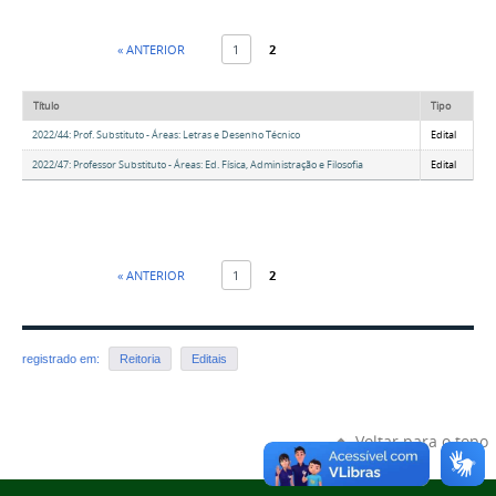
« ANTERIOR
1
2
Título
Tipo
2022/44: Prof. Substituto - Áreas: Letras e Desenho Técnico
Edital
2022/47: Professor Substituto - Áreas: Ed. Física, Administração e Filosofia
Edital
« ANTERIOR
1
2
registrado em:
Reitoria
Editais
Voltar para o topo