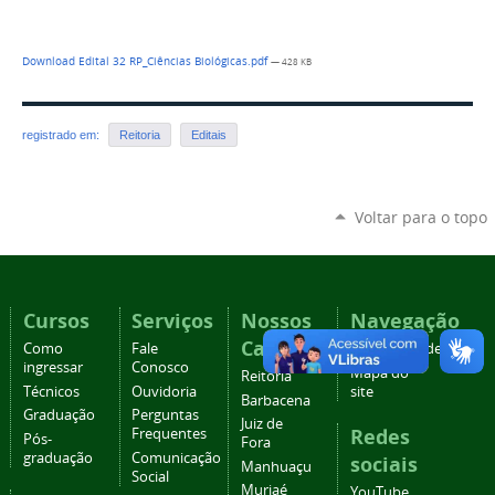
Download Edital 32 RP_Ciências Biológicas.pdf
— 428 KB
registrado em:
Reitoria
Editais
Voltar para o topo
Cursos
Serviços
Nossos
Navegação
Campi
Como
Fale
Acessibilidade
ingressar
Conosco
Mapa do
Reitoria
Técnicos
Ouvidoria
site
Barbacena
Graduação
Perguntas
Juiz de
Redes
Frequentes
Pós-
Fora
graduação
Comunicação
sociais
Manhuaçu
Social
Muriaé
YouTube