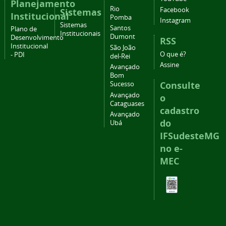
Planejamento
Rio
Facebook
Sistemas
Institucional
Pomba
Instagram
Sistemas
Santos
Plano de
Institucionais
Dumont
Desenvolvimento
RSS
Institucional
São João
O que é?
- PDI
del-Rei
Assine
Avançado
Bom
Consulte
Sucesso
Avançado
o
Cataguases
cadastro
Avançado
do
Ubá
IFSudesteMG
no e-
MEC