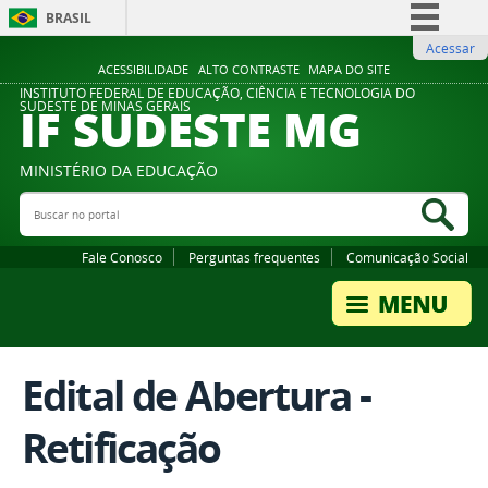
BRASIL
Acessar
Simplifique!
ACESSIBILIDADE
ALTO CONTRASTE
MAPA DO SITE
Comunica BR
INSTITUTO FEDERAL DE EDUCAÇÃO, CIÊNCIA E TECNOLOGIA DO
IF SUDESTE MG
SUDESTE DE MINAS GERAIS
Participe
Acesso à informação
MINISTÉRIO DA EDUCAÇÃO
Legislação
Buscar no portal
Bus
Canais
Fale Conosco
Perguntas frequentes
Comunicação Social
Edital de Abertura -
Retificação