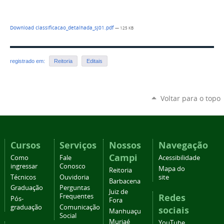
Download classificacao_detalhada_sj01.pdf
— 125 KB
registrado em:
Reitoria
Editais
Voltar para o topo
Cursos
Serviços
Nossos
Navegação
Campi
Como
Fale
Acessibilidade
ingressar
Conosco
Mapa do
Reitoria
Técnicos
Ouvidoria
site
Barbacena
Graduação
Perguntas
Juiz de
Redes
Frequentes
Pós-
Fora
graduação
Comunicação
sociais
Manhuaçu
Social
Muriaé
YouTube