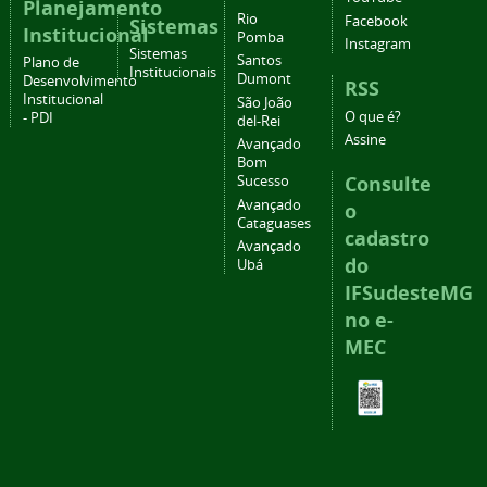
Planejamento
Rio
Facebook
Sistemas
Institucional
Pomba
Instagram
Sistemas
Santos
Plano de
Institucionais
Dumont
Desenvolvimento
RSS
Institucional
São João
O que é?
- PDI
del-Rei
Assine
Avançado
Bom
Consulte
Sucesso
Avançado
o
Cataguases
cadastro
Avançado
do
Ubá
IFSudesteMG
no e-
MEC