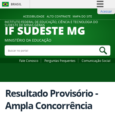
BRASIL
Acessar
Simplifique!
ACESSIBILIDADE
ALTO CONTRASTE
MAPA DO SITE
Comunica BR
INSTITUTO FEDERAL DE EDUCAÇÃO, CIÊNCIA E TECNOLOGIA DO
IF SUDESTE MG
SUDESTE DE MINAS GERAIS
Participe
Acesso à informação
MINISTÉRIO DA EDUCAÇÃO
Legislação
Buscar no portal
Bus
Canais
Fale Conosco
Perguntas frequentes
Comunicação Social
Resultado Provisório -
Ampla Concorrência