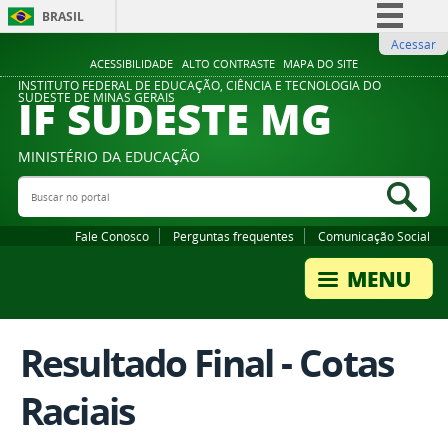
BRASIL
Acessar
Simplifique!
ACESSIBILIDADE
ALTO CONTRASTE
MAPA DO SITE
Comunica BR
INSTITUTO FEDERAL DE EDUCAÇÃO, CIÊNCIA E TECNOLOGIA DO
IF SUDESTE MG
SUDESTE DE MINAS GERAIS
Participe
Acesso à informação
MINISTÉRIO DA EDUCAÇÃO
Legislação
Buscar no portal
Bus
Canais
Fale Conosco
Perguntas frequentes
Comunicação Social
Resultado Final - Cotas
Raciais