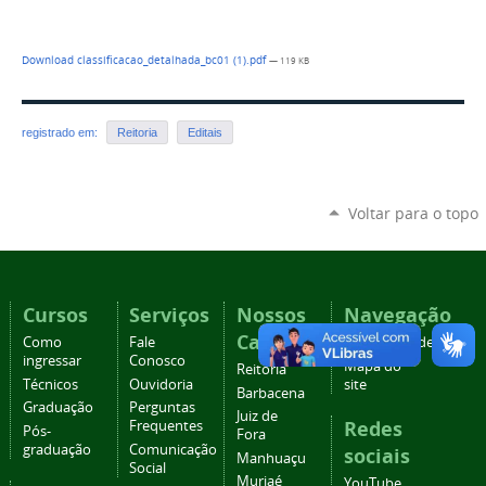
Download classificacao_detalhada_bc01 (1).pdf
— 119 KB
registrado em:
Reitoria
Editais
Voltar para o topo
Cursos
Serviços
Nossos
Navegação
Campi
Como
Fale
Acessibilidade
ingressar
Conosco
Mapa do
Reitoria
Técnicos
Ouvidoria
site
Barbacena
Graduação
Perguntas
Juiz de
Redes
Frequentes
Pós-
Fora
graduação
Comunicação
sociais
Manhuaçu
Social
Muriaé
YouTube