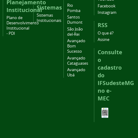
Planejamento
Rio
Facebook
Sistemas
Institucional
Pomba
Instagram
Sistemas
Santos
Plano de
Institucionais
Dumont
Desenvolvimento
RSS
Institucional
São João
O que é?
- PDI
del-Rei
Assine
Avançado
Bom
Consulte
Sucesso
Avançado
o
Cataguases
cadastro
Avançado
do
Ubá
IFSudesteMG
no e-
MEC