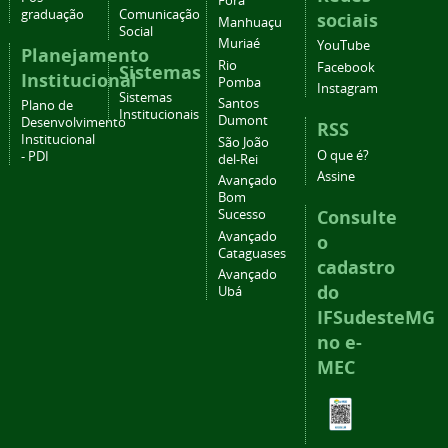
Fora
graduação
Comunicação
sociais
Manhuaçu
Social
Muriaé
YouTube
Planejamento
Rio
Facebook
Sistemas
Institucional
Pomba
Instagram
Sistemas
Santos
Plano de
Institucionais
Dumont
Desenvolvimento
RSS
Institucional
São João
O que é?
- PDI
del-Rei
Assine
Avançado
Bom
Consulte
Sucesso
Avançado
o
Cataguases
cadastro
Avançado
do
Ubá
IFSudesteMG
no e-
MEC