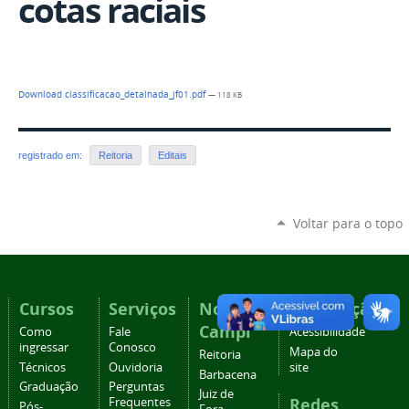
cotas raciais
Download classificacao_detalhada_jf01.pdf
— 118 KB
registrado em:
Reitoria
Editais
Voltar para o topo
Cursos
Serviços
Nossos
Navegação
Campi
Como
Fale
Acessibilidade
ingressar
Conosco
Mapa do
Reitoria
Técnicos
Ouvidoria
site
Barbacena
Graduação
Perguntas
Juiz de
Redes
Frequentes
Pós-