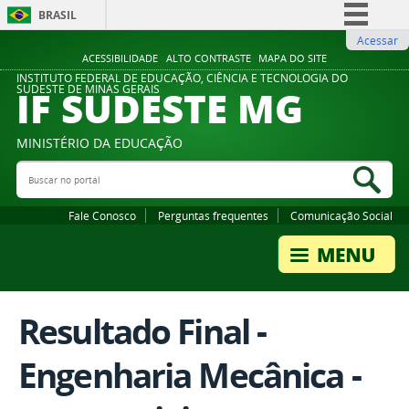
BRASIL
Acessar
Simplifique!
ACESSIBILIDADE
ALTO CONTRASTE
MAPA DO SITE
Comunica BR
INSTITUTO FEDERAL DE EDUCAÇÃO, CIÊNCIA E TECNOLOGIA DO
IF SUDESTE MG
SUDESTE DE MINAS GERAIS
Participe
Acesso à informação
MINISTÉRIO DA EDUCAÇÃO
Legislação
Buscar no portal
Bus
Canais
Fale Conosco
Perguntas frequentes
Comunicação Social
Resultado Final -
Engenharia Mecânica -