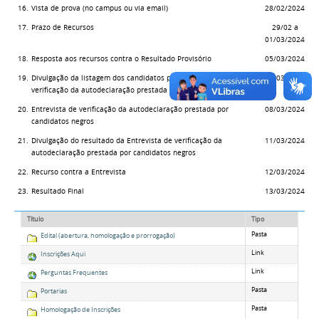
16.
Vista de prova (no campus ou via email)
28/02/2024
17.
Prazo de Recursos
29/02 a
01/03/2024
18.
Resposta aos recursos contra o Resultado Provisório
05/03/2024
19.
Divulgação da listagem dos candidatos para Entrevista de
06/03/2024
verificação da autodeclaração prestada por candidatos negros
20.
Entrevista de verificação da autodeclaração prestada por
08/03/2024
candidatos negros
21.
Divulgação do resultado da Entrevista de verificação da
11/03/2024
autodeclaração prestada por candidatos negros
22.
Recurso contra a Entrevista
12/03/2024
23.
Resultado Final
13/03/2024
Título
Tipo
Pasta
Edital (abertura, homologação e prorrogação)
Link
Inscrições Aqui
Link
Perguntas Frequentes
Pasta
Portarias
Pasta
Homologação de Inscrições