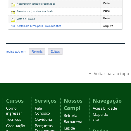
Pasta
Recursos (inscrição e resultado)
Pasta
Resultados (provisório e final)
Pasta
Vista de Provas
Ata - Sorteio de Tema para Prova Didática
Arquivo
registrado em:
Reitoria
Editais
Voltar para o topo
Cursos
Serviços
Nossos
Navegação
Campi
Como
Fale
Acessibilidade
ingressar
Conosco
Mapa do
Reitoria
Técnicos
Ouvidoria
site
Barbacena
Graduação
Perguntas
Juiz de
Frequentes