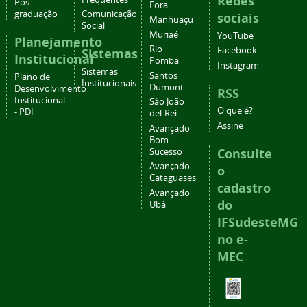
Redes
Pós-
Fora
graduação
Comunicação
sociais
Manhuaçu
Social
Muriaé
YouTube
Planejamento
Rio
Facebook
Sistemas
Institucional
Pomba
Instagram
Sistemas
Santos
Plano de
Institucionais
Dumont
Desenvolvimento
RSS
Institucional
São João
O que é?
- PDI
del-Rei
Assine
Avançado
Bom
Consulte
Sucesso
Avançado
o
Cataguases
cadastro
Avançado
do
Ubá
IFSudesteMG
no e-
MEC