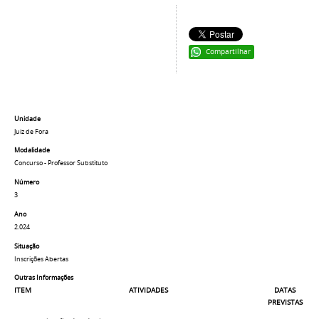
Compartilhar
Unidade
Juiz de Fora
Modalidade
Concurso - Professor Substituto
Número
3
Ano
2.024
Situação
Inscrições Abertas
Outras Informações
ITEM
ATIVIDADES
DATAS
PREVISTAS