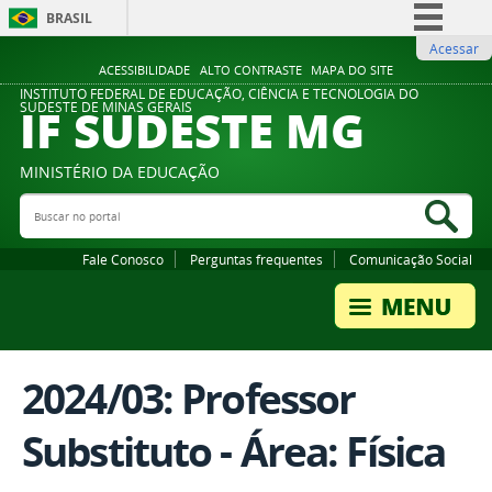
BRASIL
Acessar
Simplifique!
ACESSIBILIDADE
ALTO CONTRASTE
MAPA DO SITE
Comunica BR
INSTITUTO FEDERAL DE EDUCAÇÃO, CIÊNCIA E TECNOLOGIA DO
IF SUDESTE MG
SUDESTE DE MINAS GERAIS
Participe
Acesso à informação
MINISTÉRIO DA EDUCAÇÃO
Legislação
Buscar no portal
Bus
Canais
Fale Conosco
Perguntas frequentes
Comunicação Social
2024/03: Professor
Substituto - Área: Física