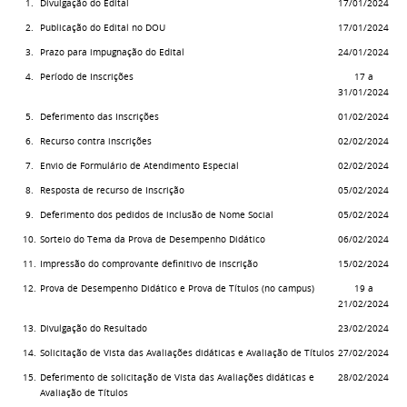
1.
Divulgação do Edital
17/01/2024
2.
Publicação do Edital no DOU
17/01/2024
3.
Prazo para impugnação do Edital
24/01/2024
4.
Período de Inscrições
17 a
31/01/2024
5.
Deferimento das Inscrições
01/02/2024
6.
Recurso contra inscrições
02/02/2024
7.
Envio de Formulário de Atendimento Especial
02/02/2024
8.
Resposta de recurso de Inscrição
05/02/2024
9.
Deferimento dos pedidos de inclusão de Nome Social
05/02/2024
10.
Sorteio do Tema da Prova de Desempenho Didático
06/02/2024
11.
Impressão do comprovante definitivo de inscrição
15/02/2024
12.
Prova de Desempenho Didático e Prova de Títulos (no campus)
19 a
21/02/2024
13.
Divulgação do Resultado
23/02/2024
14.
Solicitação de Vista das Avaliações didáticas e Avaliação de Títulos
27/02/2024
15.
Deferimento de solicitação de Vista das Avaliações didáticas e
28/02/2024
Avaliação de Títulos