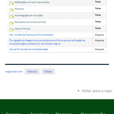
Pasta
Retificações e Avisos Importantes
Pasta
Portarias
Pasta
Homologação de Inscrições
Pasta
Resultados (provisório e final)
Pasta
Vista de Provas
Ata - Sorteio de Tema para Prova Didática
Arquivo
Divulgação da listagem dos candidatos para Entrevista de verificação da
Arquivo
autodeclaração prestada por candidatos negros
Ata de Entrevista de Autodeclaração
Arquivo
registrado em:
Reitoria
Editais
Voltar para o topo