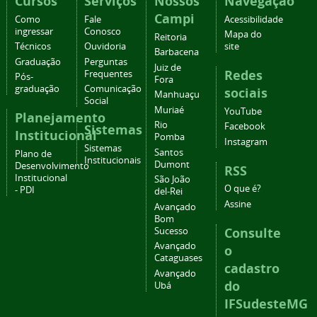
Cursos
Serviços
Nossos
Navegação
Campi
Como
Fale
Acessibilidade
ingressar
Conosco
Mapa do
Reitoria
Técnicos
Ouvidoria
site
Barbacena
Graduação
Perguntas
Juiz de
Redes
Frequentes
Pós-
Fora
graduação
Comunicação
sociais
Manhuaçu
Social
Muriaé
YouTube
Planejamento
Rio
Facebook
Sistemas
Institucional
Pomba
Instagram
Sistemas
Santos
Plano de
Institucionais
Dumont
Desenvolvimento
RSS
Institucional
São João
O que é?
- PDI
del-Rei
Assine
Avançado
Bom
Consulte
Sucesso
Avançado
o
Cataguases
cadastro
Avançado
do
Ubá
IFSudesteMG