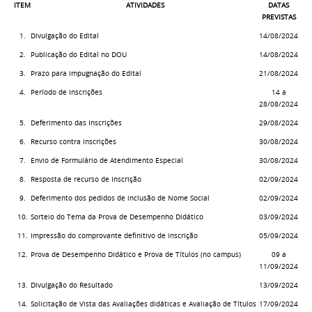
ITEM
ATIVIDADES
DATAS
PREVISTAS
1.
Divulgação do Edital
14/08/2024
2.
Publicação do Edital no DOU
14/08/2024
3.
Prazo para impugnação do Edital
21/08/2024
4.
Período de Inscrições
14 a
28/08/2024
5.
Deferimento das Inscrições
29/08/2024
6.
Recurso contra inscrições
30/08/2024
7.
Envio de Formulário de Atendimento Especial
30/08/2024
8.
Resposta de recurso de Inscrição
02/09/2024
9.
Deferimento dos pedidos de inclusão de Nome Social
02/09/2024
10.
Sorteio do Tema da Prova de Desempenho Didático
03/09/2024
11.
Impressão do comprovante definitivo de inscrição
05/09/2024
12.
Prova de Desempenho Didático e Prova de Títulos (no campus)
09 a
11/09/2024
13.
Divulgação do Resultado
13/09/2024
14.
Solicitação de Vista das Avaliações didáticas e Avaliação de Títulos
17/09/2024