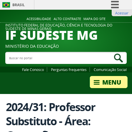
BRASIL
Acessar
Simplifique!
ACESSIBILIDADE
ALTO CONTRASTE
MAPA DO SITE
Comunica BR
INSTITUTO FEDERAL DE EDUCAÇÃO, CIÊNCIA E TECNOLOGIA DO
IF SUDESTE MG
SUDESTE DE MINAS GERAIS
Participe
Acesso à informação
MINISTÉRIO DA EDUCAÇÃO
Legislação
Buscar no portal
Bus
Canais
Fale Conosco
Perguntas frequentes
Comunicação Social
2024/31: Professor
Substituto - Área: