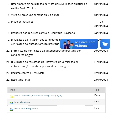
15.
Deferimento de solicitação de Vista das Avaliações didáticas e
18/09/2024
Avaliação de Títulos
16.
Vista de prova (no campus ou via e-mail)
18/09/2024
17.
Prazo de Recursos
19 e
20/09/2024
18.
Resposta aos recursos contra o Resultado Provisório
24/09/2024
19.
Divulgação da listagem dos candidatos para Entrevista de
26/09/2024
verificação da autodeclaração prestada por candidatos negros
20.
Entrevista de verificação da autodeclaração prestada por
30/09/2024
candidatos negros
21.
Divulgação do resultado da Entrevista de verificação da
01/10/2024
autodeclaração prestada por candidatos negros
22.
Recurso contra a Entrevista
02/10/2024
23.
Resultado Final
03/10/2024
Título
Tipo
Pasta
Edital (abertura, homologação e prorrogação)
Link
Inscrições Aqui
Link
Perguntas Frequentes