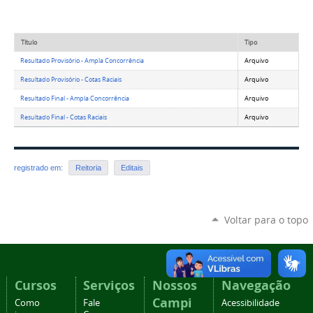
Título
Tipo
Resultado Provisório - Ampla Concorrência
Arquivo
Resultado Provisório - Cotas Raciais
Arquivo
Resultado Final - Ampla Concorrência
Arquivo
Resultado Final - Cotas Raciais
Arquivo
registrado em:
Reitoria
Editais
Voltar para o topo
Cursos
Serviços
Nossos
Navegação
Campi
Como
Fale
Acessibilidade