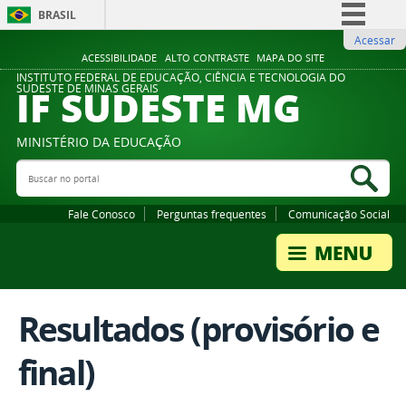
BRASIL
Acessar
Simplifique!
ACESSIBILIDADE
ALTO CONTRASTE
MAPA DO SITE
Comunica BR
INSTITUTO FEDERAL DE EDUCAÇÃO, CIÊNCIA E TECNOLOGIA DO
IF SUDESTE MG
SUDESTE DE MINAS GERAIS
Participe
Acesso à informação
MINISTÉRIO DA EDUCAÇÃO
Legislação
Buscar no portal
Bus
Canais
Fale Conosco
Perguntas frequentes
Comunicação Social
Resultados (provisório e
final)