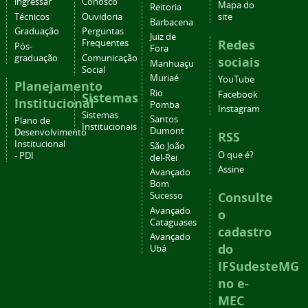
ingressar
Conosco
Mapa do
Reitoria
Técnicos
Ouvidoria
site
Barbacena
Graduação
Perguntas
Juiz de
Redes
Frequentes
Pós-
Fora
graduação
Comunicação
sociais
Manhuaçu
Social
Muriaé
YouTube
Planejamento
Rio
Facebook
Sistemas
Institucional
Pomba
Instagram
Sistemas
Santos
Plano de
Institucionais
Dumont
Desenvolvimento
RSS
Institucional
São João
O que é?
- PDI
del-Rei
Assine
Avançado
Bom
Consulte
Sucesso
Avançado
o
Cataguases
cadastro
Avançado
do
Ubá
IFSudesteMG
no e-
MEC