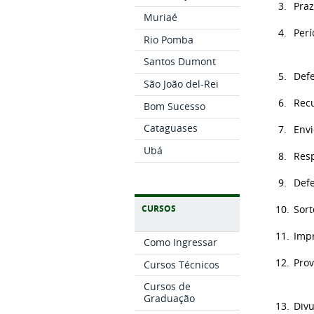
3.
Pra
Muriaé
4.
Perí
Rio Pomba
Santos Dumont
5.
Defe
São João del-Rei
6.
Recu
Bom Sucesso
Cataguases
7.
Envi
Ubá
8.
Resp
9.
Def
CURSOS
10.
Sor
11.
Impr
Como Ingressar
12.
Prov
Cursos Técnicos
Cursos de
Graduação
13.
Div