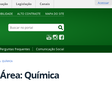
Acessar
mação
Legislação
Canais
IBILIDADE
ALTO CONTRASTE
MAPA DO SITE
Buscar no portal
Buscar no portal
YouTube
Instagram
Facebook
Perguntas frequentes
Comunicação Social
A: QUÍMICA
- Área: Química