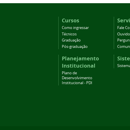
Cursos
Serv
Como ingressar
Fale C
Técnicos
Ouvido
Graduação
Pergun
Pós-graduação
Comuni
Planejamento
Sist
Institucional
Sistema
Plano de
Desenvolvimento
Institucional - PDI