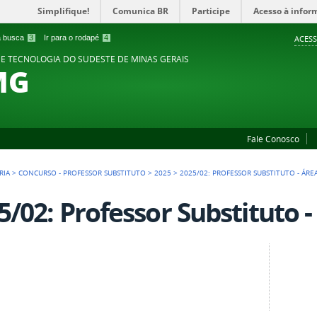
Simplifique!
Comunica BR
Participe
Acesso à infor
 a busca
3
Ir para o rodapé
4
ACESS
 E TECNOLOGIA DO SUDESTE DE MINAS GERAIS
MG
Fale Conosco
RIA
>
CONCURSO - PROFESSOR SUBSTITUTO
>
2025
>
2025/02: PROFESSOR SUBSTITUTO - ÁRE
5/02: Professor Substituto 