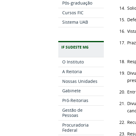
Pós-graduação
14.
Soli
Cursos FIC
15.
Defe
Sistema UAB
16.
Vist
17.
Pra
IF SUDESTE MG
18.
Resp
O Instituto
A Reitoria
19.
Divu
pre
Nossas Unidades
Gabinete
20.
Entr
Pró-Reitorias
21.
Divu
Gestão de
can
Pessoas
22.
Recu
Procuradoria
Federal
23.
Resu