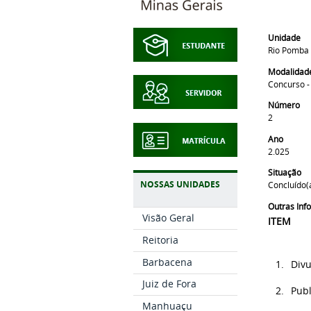
Unidade
Rio Pomba
Modalidad
Concurso -
Número
2
Ano
2.025
Situação
NOSSAS UNIDADES
Concluído(
Outras In
Visão Geral
ITEM
Reitoria
Barbacena
1.
Divu
Juiz de Fora
2.
Publ
Manhuaçu