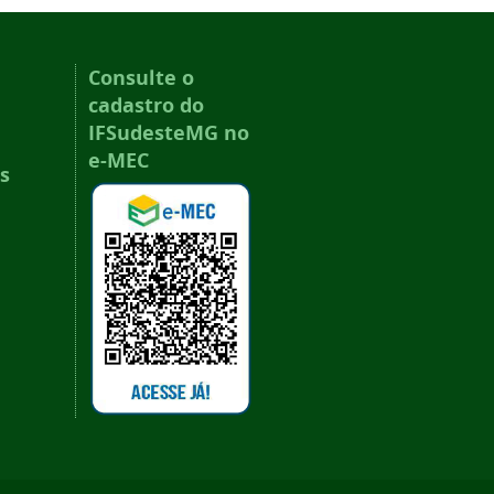
Consulte o
cadastro do
IFSudesteMG no
e-MEC
s