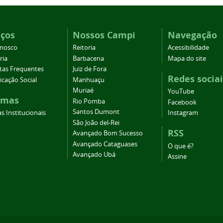
iços
Nossos Campi
Navegação
onosco
Reitoria
Acessibilidade
ria
Barbacena
Mapa do site
tas Frequentes
Juiz de Fora
Redes sociai
cação Social
Manhuaçu
Muriaé
YouTube
emas
Rio Pomba
Facebook
Santos Dumont
s Institucionais
Instagram
São João del-Rei
RSS
Avançado Bom Sucesso
Avançado Cataguases
O que é?
Avançado Ubá
Assine