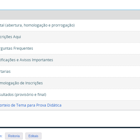
ital (abertura, homologação e prorrogação)
scrições Aqui
rguntas Frequentes
tificações e Avisos Importantes
rtarias
mologação de Inscrições
ultados (provisório e final)
Sorteio de Tema para Prova Didática
em:
Reitoria
Editais