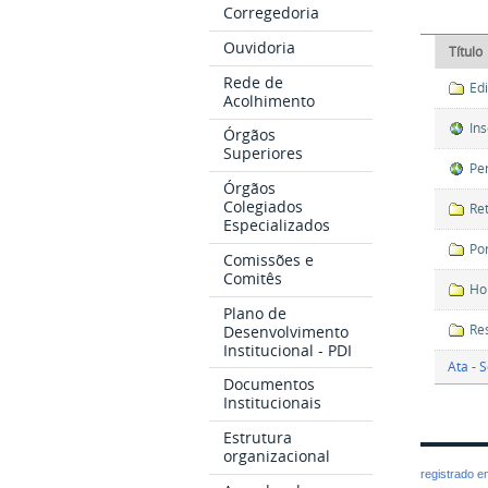
Corregedoria
Ouvidoria
Título
Rede de
Ed
Acolhimento
In
Órgãos
Superiores
Pe
Órgãos
Colegiados
Re
Especializados
Po
Comissões e
Comitês
Ho
Plano de
Res
Desenvolvimento
Institucional - PDI
Ata - 
Documentos
Institucionais
Estrutura
organizacional
registrado 