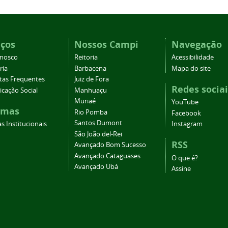
iços
Nossos Campi
Navegação
onosco
Reitoria
Acessibilidade
ria
Barbacena
Mapa do site
tas Frequentes
Juiz de Fora
Redes sociai
cação Social
Manhuaçu
Muriaé
YouTube
emas
Rio Pomba
Facebook
Santos Dumont
s Institucionais
Instagram
São João del-Rei
RSS
Avançado Bom Sucesso
Avançado Cataguases
O que é?
Avançado Ubá
Assine