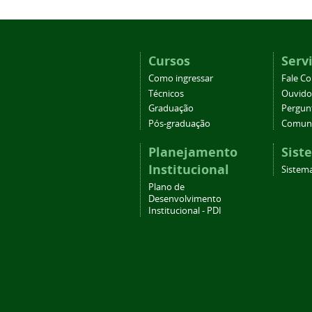
Cursos
Serv
Como ingressar
Fale C
Técnicos
Ouvido
Graduação
Pergun
Pós-graduação
Comuni
Planejamento
Sist
Institucional
Sistema
Plano de
Desenvolvimento
Institucional - PDI