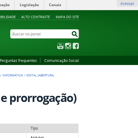
Acessar
mação
Legislação
Canais
IBILIDADE
ALTO CONTRASTE
MAPA DO SITE
Buscar no portal
Buscar no portal
YouTube
Instagram
Facebook
Perguntas frequentes
Comunicação Social
A: INFORMÁTICA
>
EDITAL (ABERTURA,
 e prorrogação)
Tipo
Arquivo