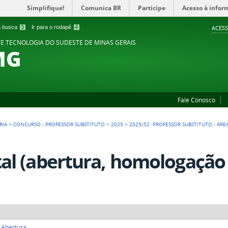
Simplifique!
Comunica BR
Participe
Acesso à infor
 a busca
3
Ir para o rodapé
4
ACESS
 E TECNOLOGIA DO SUDESTE DE MINAS GERAIS
MG
Fale Conosco
RIA
>
CONCURSO - PROFESSOR SUBSTITUTO
>
2025
>
2025/52: PROFESSOR SUBSTITUTO - ÁRE
tal (abertura, homologação
e Abertura