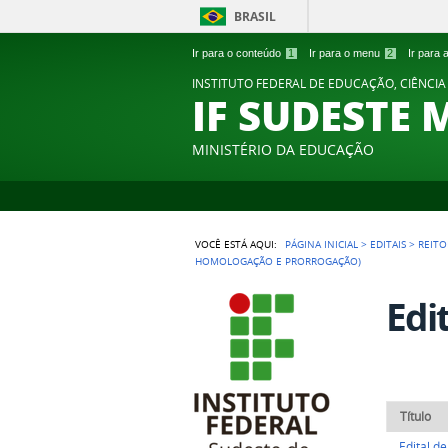
BRASIL
Ir para o conteúdo
1
Ir para o menu
2
Ir para
INSTITUTO FEDERAL DE EDUCAÇÃO, CIÊNCIA
IF SUDESTE 
MINISTÉRIO DA EDUCAÇÃO
VOCÊ ESTÁ AQUI:
PÁGINA INICIAL
>
EDITAIS
>
REITO
HOMOLOGAÇÃO E PRORROGAÇÃO)
Edi
Título
Edital d