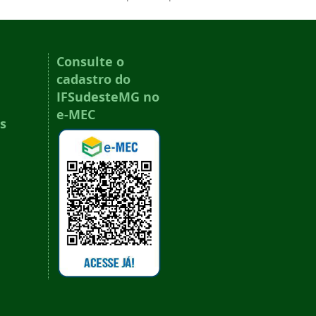
Consulte o
cadastro do
IFSudesteMG no
e-MEC
s