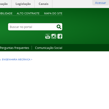
Acessar
mação
Legislação
Canais
IBILIDADE
ALTO CONTRASTE
MAPA DO SITE
Buscar no portal
Buscar no portal
YouTube
Instagram
Facebook
Perguntas frequentes
Comunicação Social
EA: ENGENHARIA MECÂNICA
>