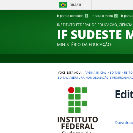
BRASIL
Ir para o conteúdo
1
Ir para o menu
2
Ir para
INSTITUTO FEDERAL DE EDUCAÇÃO, CIÊNCIA
IF SUDESTE 
MINISTÉRIO DA EDUCAÇÃO
VOCÊ ESTÁ AQUI:
PÁGINA INICIAL
>
EDITAIS
>
REITO
EDITAL (ABERTURA, HOMOLOGAÇÃO E PRORROGAÇÃ
Edi
Download