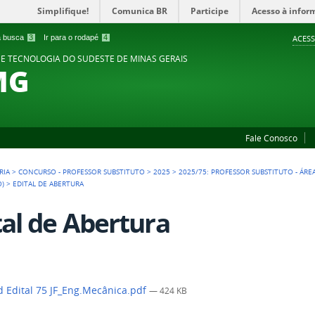
Simplifique!
Comunica BR
Participe
Acesso à infor
 a busca
3
Ir para o rodapé
4
ACESS
 E TECNOLOGIA DO SUDESTE DE MINAS GERAIS
MG
Fale Conosco
RIA
>
CONCURSO - PROFESSOR SUBSTITUTO
>
2025
>
2025/75: PROFESSOR SUBSTITUTO - ÁR
O)
>
EDITAL DE ABERTURA
tal de Abertura
 Edital 75 JF_Eng.Mecânica.pdf
— 424 KB