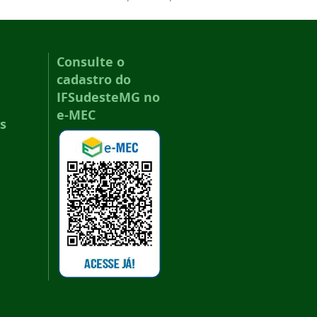
Consulte o
cadastro do
IFSudesteMG no
e-MEC
s