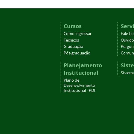
Cursos
Serv
Como ingressar
Fale C
Técnicos
Ouvido
Graduação
Pergun
Pós-graduação
Comuni
Planejamento
Sist
Institucional
Sistema
Plano de
Desenvolvimento
Institucional - PDI