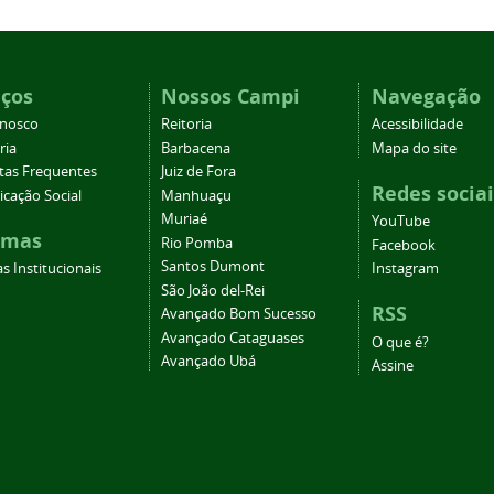
iços
Nossos Campi
Navegação
onosco
Reitoria
Acessibilidade
ria
Barbacena
Mapa do site
tas Frequentes
Juiz de Fora
Redes sociai
cação Social
Manhuaçu
Muriaé
YouTube
emas
Rio Pomba
Facebook
Santos Dumont
s Institucionais
Instagram
São João del-Rei
RSS
Avançado Bom Sucesso
Avançado Cataguases
O que é?
Avançado Ubá
Assine