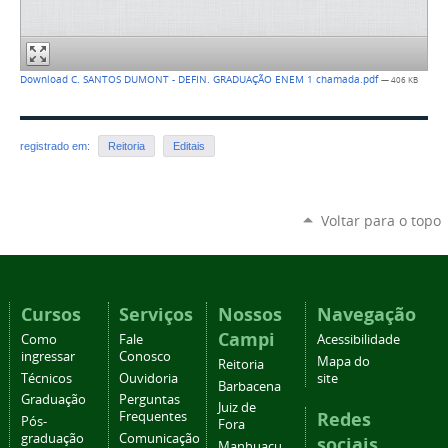
Download C. SANTOS DUMONT - DEFIN. GRADUAÇÃO ENEM 1 chamada.pdf
— 406 KB
registrado em:
Reitoria
Editais
Voltar para o topo
Cursos
Serviços
Nossos
Navegação
Campi
Como
Fale
Acessibilidade
ingressar
Conosco
Mapa do
Reitoria
Técnicos
Ouvidoria
site
Barbacena
Graduação
Perguntas
Juiz de
Redes
Frequentes
Pós-
Fora
graduação
Comunicação
sociais
Manhuaçu