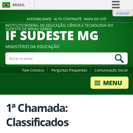
BRASIL
Acessar
Simplifique!
ACESSIBILIDADE
ALTO CONTRASTE
MAPA DO SITE
Comunica BR
INSTITUTO FEDERAL DE EDUCAÇÃO, CIÊNCIA E TECNOLOGIA DO
IF SUDESTE MG
SUDESTE DE MINAS GERAIS
Participe
Acesso à informação
MINISTÉRIO DA EDUCAÇÃO
Legislação
Buscar no portal
Bus
Canais
Fale Conosco
Perguntas frequentes
Comunicação Social
1ª Chamada:
Classificados