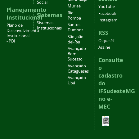
Social
Muriaé
YouTube
Planejamento
Rio
Facebook
Sistemas
Institucional
Pomba
Instagram
Sistemas
Santos
Plano de
Institucionais
Dumont
Desenvolvimento
RSS
Institucional
São João
O que é?
- PDI
del-Rei
Assine
Avançado
Bom
Consulte
Sucesso
Avançado
o
Cataguases
cadastro
Avançado
do
Ubá
IFSudesteMG
no e-
MEC