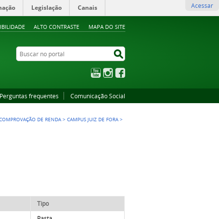
Acessar
mação
Legislação
Canais
IBILIDADE
ALTO CONTRASTE
MAPA DO SITE
Buscar no portal
Buscar no portal
YouTube
Instagram
Facebook
Perguntas frequentes
Comunicação Social
 COMPROVAÇÃO DE RENDA
>
CAMPUS JUIZ DE FORA
>
Tipo
Pasta