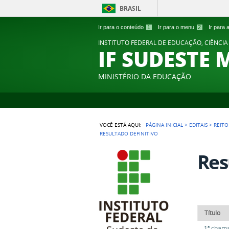
BRASIL
Ir para o conteúdo
1
Ir para o menu
2
Ir para
INSTITUTO FEDERAL DE EDUCAÇÃO, CIÊNCIA
IF SUDESTE 
MINISTÉRIO DA EDUCAÇÃO
VOCÊ ESTÁ AQUI:
PÁGINA INICIAL
>
EDITAIS
>
REITO
RESULTADO DEFINITIVO
Res
Título
1ª chama