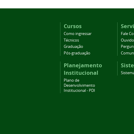
Cursos
Serv
Como ingressar
Fale C
Técnicos
Ouvido
Graduação
Pergun
Pós-graduação
Comuni
Planejamento
Sist
Institucional
Sistema
Plano de
Desenvolvimento
Institucional - PDI