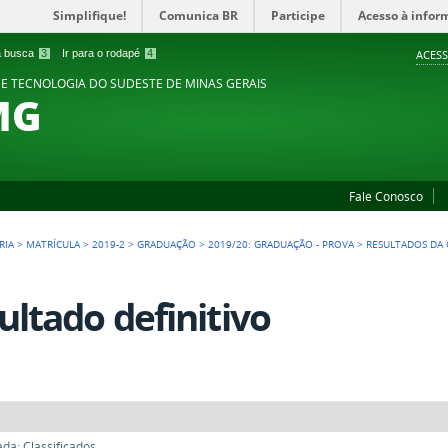
Simplifique!
Comunica BR
Participe
Acesso à infor
 a busca
3
Ir para o rodapé
4
ACESS
 E TECNOLOGIA DO SUDESTE DE MINAS GERAIS
MG
Fale Conosco
RIA
>
MATRÍCULA
>
2019-2
>
GRADUAÇÃO
>
2019/20: GRADUAÇÃO - PROVA
>
RESULTADOS DA
ultado definitivo
da: Classificados