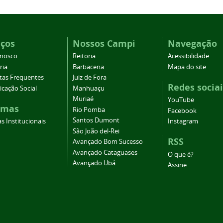
iços
Nossos Campi
Navegação
onosco
Reitoria
Acessibilidade
ria
Barbacena
Mapa do site
tas Frequentes
Juiz de Fora
Redes sociai
cação Social
Manhuaçu
Muriaé
YouTube
emas
Rio Pomba
Facebook
Santos Dumont
s Institucionais
Instagram
São João del-Rei
RSS
Avançado Bom Sucesso
Avançado Cataguases
O que é?
Avançado Ubá
Assine