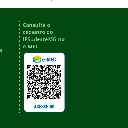
Consulte o
cadastro do
IFSudesteMG no
e-MEC
s