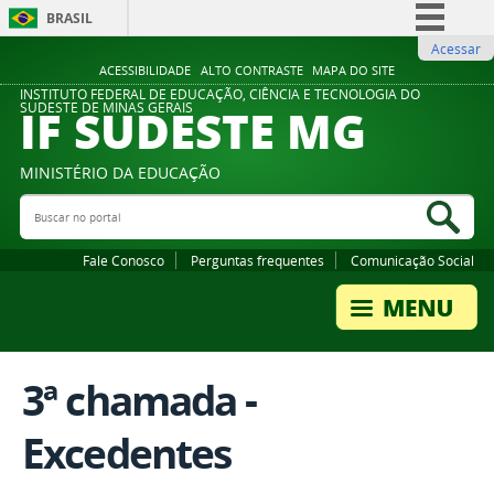
BRASIL
Acessar
Simplifique!
ACESSIBILIDADE
ALTO CONTRASTE
MAPA DO SITE
Comunica BR
INSTITUTO FEDERAL DE EDUCAÇÃO, CIÊNCIA E TECNOLOGIA DO
IF SUDESTE MG
SUDESTE DE MINAS GERAIS
Participe
Acesso à informação
MINISTÉRIO DA EDUCAÇÃO
Legislação
Buscar no portal
Bus
Canais
Fale Conosco
Perguntas frequentes
Comunicação Social
3ª chamada -
Excedentes