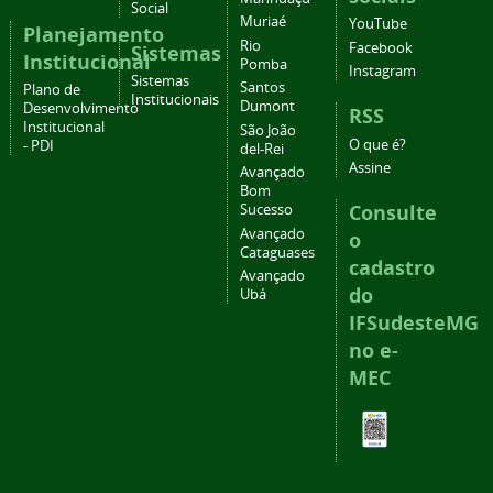
Social
Muriaé
YouTube
Planejamento
Rio
Facebook
Sistemas
Institucional
Pomba
Instagram
Sistemas
Santos
Plano de
Institucionais
Dumont
Desenvolvimento
RSS
Institucional
São João
O que é?
- PDI
del-Rei
Assine
Avançado
Bom
Consulte
Sucesso
Avançado
o
Cataguases
cadastro
Avançado
do
Ubá
IFSudesteMG
no e-
MEC