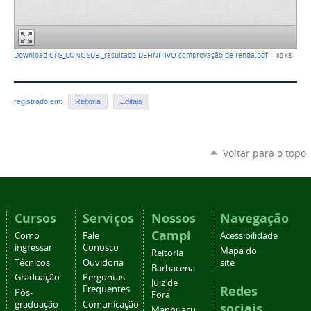
Download CTG_CONC.SUB._resultado DEFINITIVO comprovação de renda.pdf
— 80 KB
registrado em:
Reitoria
Editais
Voltar para o topo
Cursos
Serviços
Nossos
Navegação
Campi
Como
Fale
Acessibilidade
ingressar
Conosco
Mapa do
Reitoria
Técnicos
Ouvidoria
site
Barbacena
Graduação
Perguntas
Juiz de
Redes
Frequentes
Pós-
Fora
graduação
Comunicação
sociais
Manhuaçu