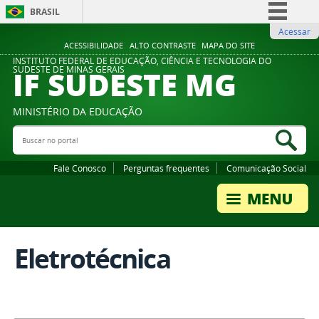
BRASIL
Acessar
Simplifique!
ACESSIBILIDADE
ALTO CONTRASTE
MAPA DO SITE
Comunica BR
INSTITUTO FEDERAL DE EDUCAÇÃO, CIÊNCIA E TECNOLOGIA DO
IF SUDESTE MG
SUDESTE DE MINAS GERAIS
Participe
Acesso à informação
MINISTÉRIO DA EDUCAÇÃO
Legislação
Buscar no portal
Bus
Canais
Fale Conosco
Perguntas frequentes
Comunicação Social
Eletrotécnica