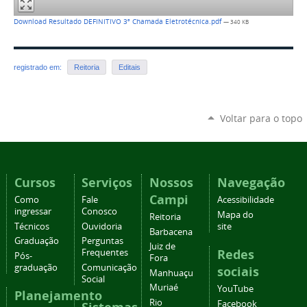
Download Resultado DEFINITIVO 3ª Chamada Eletrotécnica.pdf
— 340 KB
registrado em:
Reitoria
Editais
Voltar para o topo
Cursos
Serviços
Nossos
Navegação
Campi
Como
Fale
Acessibilidade
ingressar
Conosco
Mapa do
Reitoria
Técnicos
Ouvidoria
site
Barbacena
Graduação
Perguntas
Juiz de
Redes
Frequentes
Pós-
Fora
graduação
Comunicação
sociais
Manhuaçu
Social
Muriaé
YouTube
Planejamento
Rio
Facebook