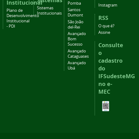
Sistemas
Institucional
Pomba
Instagram
Sistemas
Santos
Plano de
Institucionais
Dumont
Desenvolvimento
RSS
Institucional
São João
O que é?
- PDI
del-Rei
Assine
Avançado
Bom
Consulte
Sucesso
Avançado
o
Cataguases
cadastro
Avançado
do
Ubá
IFSudesteMG
no e-
MEC