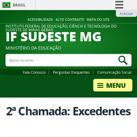
BRASIL
Acessar
Simplifique!
ACESSIBILIDADE
ALTO CONTRASTE
MAPA DO SITE
Comunica BR
INSTITUTO FEDERAL DE EDUCAÇÃO, CIÊNCIA E TECNOLOGIA DO
IF SUDESTE MG
SUDESTE DE MINAS GERAIS
Participe
Acesso à informação
MINISTÉRIO DA EDUCAÇÃO
Legislação
Buscar no portal
Bus
Canais
Fale Conosco
Perguntas frequentes
Comunicação Social
2ª Chamada: Excedentes