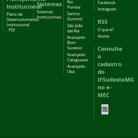
Rio
Facebook
Sistemas
Institucional
Pomba
Instagram
Sistemas
Santos
Plano de
Institucionais
Dumont
Desenvolvimento
RSS
Institucional
São João
O que é?
- PDI
del-Rei
Assine
Avançado
Bom
Consulte
Sucesso
Avançado
o
Cataguases
cadastro
Avançado
do
Ubá
IFSudesteMG
no e-
MEC