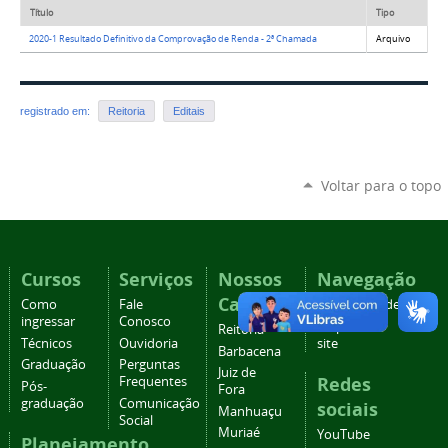
Título
Tipo
2020-1 Resultado Definitivo da Comprovação de Renda - 2ª Chamada
Arquivo
registrado em:
Reitoria
Editais
Voltar para o topo
Cursos
Serviços
Nossos
Navegação
Campi
Como
Fale
Acessibilidade
ingressar
Conosco
Mapa do
Reitoria
Técnicos
Ouvidoria
site
Barbacena
Graduação
Perguntas
Juiz de
Redes
Frequentes
Pós-
Fora
graduação
Comunicação
sociais
Manhuaçu
Social
Muriaé
YouTube
Planejamento