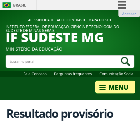
BRASIL
Acessar
Simplifique!
ACESSIBILIDADE
ALTO CONTRASTE
MAPA DO SITE
Comunica BR
INSTITUTO FEDERAL DE EDUCAÇÃO, CIÊNCIA E TECNOLOGIA DO
IF SUDESTE MG
SUDESTE DE MINAS GERAIS
Participe
Acesso à informação
MINISTÉRIO DA EDUCAÇÃO
Legislação
Buscar no portal
Bus
Canais
Fale Conosco
Perguntas frequentes
Comunicação Social
Resultado provisório