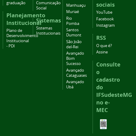
graduação
Comunicação
sociais
Manhuaçu
Social
Muriaé
YouTube
Planejamento
Rio
Facebook
Sistemas
Institucional
Pomba
Instagram
Sistemas
Santos
Plano de
Institucionais
Dumont
Desenvolvimento
RSS
Institucional
São João
O que é?
- PDI
del-Rei
Assine
Avançado
Bom
Consulte
Sucesso
Avançado
o
Cataguases
cadastro
Avançado
do
Ubá
IFSudesteMG
no e-
MEC