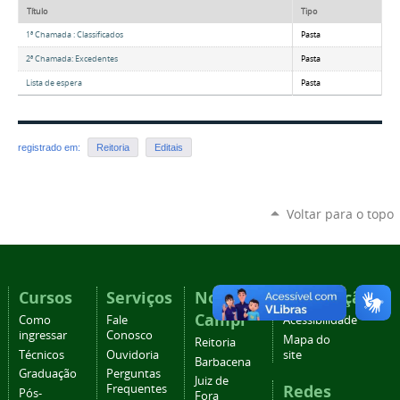
Título
Tipo
1ª Chamada : Classificados
Pasta
2ª Chamada: Excedentes
Pasta
Lista de espera
Pasta
registrado em:
Reitoria
Editais
Voltar para o topo
Cursos
Serviços
Nossos
Navegação
Campi
Como
Fale
Acessibilidade
ingressar
Conosco
Mapa do
Reitoria
Técnicos
Ouvidoria
site
Barbacena
Graduação
Perguntas
Juiz de
Redes
Frequentes
Pós-
Fora