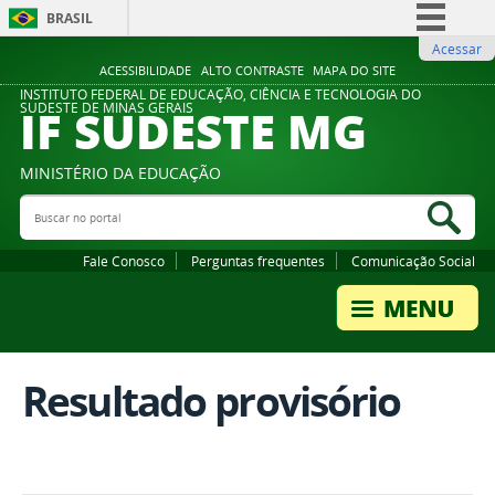
BRASIL
Acessar
Simplifique!
ACESSIBILIDADE
ALTO CONTRASTE
MAPA DO SITE
Comunica BR
INSTITUTO FEDERAL DE EDUCAÇÃO, CIÊNCIA E TECNOLOGIA DO
IF SUDESTE MG
SUDESTE DE MINAS GERAIS
Participe
Acesso à informação
MINISTÉRIO DA EDUCAÇÃO
Legislação
Buscar no portal
Bus
Canais
Fale Conosco
Perguntas frequentes
Comunicação Social
Resultado provisório