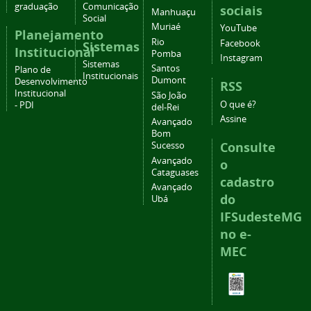
graduação
Comunicação
sociais
Manhuaçu
Social
Muriaé
YouTube
Planejamento
Rio
Facebook
Sistemas
Institucional
Pomba
Instagram
Sistemas
Santos
Plano de
Institucionais
Dumont
Desenvolvimento
RSS
Institucional
São João
O que é?
- PDI
del-Rei
Assine
Avançado
Bom
Consulte
Sucesso
Avançado
o
Cataguases
cadastro
Avançado
do
Ubá
IFSudesteMG
no e-
MEC