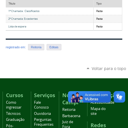
Título
Tipo
1ª Chamada : Classificados
Pasta
2ª Chamada: Excedentes
Pasta
Lista de espera
Pasta
registrado em:
Reitoria
Editais
Voltar para o topo
Cursos
Serviços
Nossos
Navegação
Campi
Como
Fale
Acessibilidade
ingressar
Conosco
Mapa do
Reitoria
Técnicos
Ouvidoria
site
Barbacena
Graduação
Perguntas
Juiz de
Redes
Frequentes
Pós-
Fora