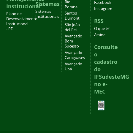
Rio
Facebook
Sistemas
Institucional
Pomba
Instagram
Sistemas
Santos
Plano de
Institucionais
Dumont
Desenvolvimento
RSS
Institucional
São João
O que é?
- PDI
del-Rei
Assine
Avançado
Bom
Consulte
Sucesso
Avançado
o
Cataguases
cadastro
Avançado
do
Ubá
IFSudesteMG
no e-
MEC