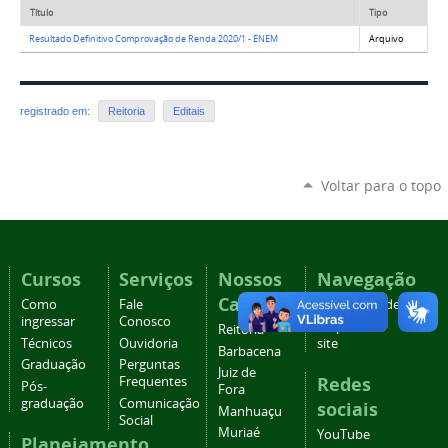
Título
Tipo
Resultado Definitivo Comprovação de Renda 2020/1 - ENEM
Arquivo
registrado em:
Reitoria
Editais
Voltar para o topo
Cursos
Serviços
Nossos
Navegação
Campi
Como
Fale
Acessibilidade
ingressar
Conosco
Mapa do
Reitoria
Técnicos
Ouvidoria
site
Barbacena
Graduação
Perguntas
Juiz de
Redes
Frequentes
Pós-
Fora
graduação
Comunicação
sociais
Manhuaçu
Social
Muriaé
YouTube
Planejamento