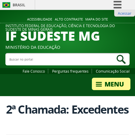
BRASIL
Acessar
Simplifique!
ACESSIBILIDADE
ALTO CONTRASTE
MAPA DO SITE
Comunica BR
INSTITUTO FEDERAL DE EDUCAÇÃO, CIÊNCIA E TECNOLOGIA DO
IF SUDESTE MG
SUDESTE DE MINAS GERAIS
Participe
Acesso à informação
MINISTÉRIO DA EDUCAÇÃO
Legislação
Buscar no portal
Bus
Canais
Fale Conosco
Perguntas frequentes
Comunicação Social
2ª Chamada: Excedentes