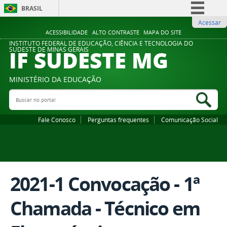
BRASIL
Acessar
Simplifique!
ACESSIBILIDADE
ALTO CONTRASTE
MAPA DO SITE
Comunica BR
INSTITUTO FEDERAL DE EDUCAÇÃO, CIÊNCIA E TECNOLOGIA DO
IF SUDESTE MG
SUDESTE DE MINAS GERAIS
Participe
Acesso à informação
MINISTÉRIO DA EDUCAÇÃO
Legislação
Buscar no portal
Bus
Canais
Fale Conosco
Perguntas frequentes
Comunicação Social
2021-1 Convocação - 1ª
Chamada - Técnico em