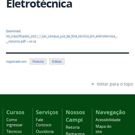
Eletrotécnica
Download
rel_classificados_2021_1_tec_campus_juiz_de_fora_tecnico_em_eletrotecnica_-
__noturno.pdf
— 88 KB
registrado em:
Reitoria
Editais
Voltar para o topo
Cursos
Serviços
Nossos
Navegação
Campi
Como
Fale
Acessibilidade
ingressar
Conosco
Mapa do
Reitoria
Técnicos
Ouvidoria
site
Barbacena