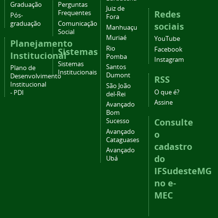
Graduação
Perguntas
Juiz de
Redes
Frequentes
Pós-
Fora
graduação
Comunicação
sociais
Manhuaçu
Social
Muriaé
YouTube
Planejamento
Rio
Facebook
Sistemas
Institucional
Pomba
Instagram
Sistemas
Santos
Plano de
Institucionais
Dumont
Desenvolvimento
RSS
Institucional
São João
O que é?
- PDI
del-Rei
Assine
Avançado
Bom
Consulte
Sucesso
Avançado
o
Cataguases
cadastro
Avançado
do
Ubá
IFSudesteMG
no e-
MEC