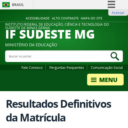
BRASIL
Acessar
Simplifique!
ACESSIBILIDADE
ALTO CONTRASTE
MAPA DO SITE
Comunica BR
INSTITUTO FEDERAL DE EDUCAÇÃO, CIÊNCIA E TECNOLOGIA DO
IF SUDESTE MG
SUDESTE DE MINAS GERAIS
Participe
Acesso à informação
MINISTÉRIO DA EDUCAÇÃO
Legislação
Buscar no portal
Bus
Canais
Fale Conosco
Perguntas frequentes
Comunicação Social
Resultados Definitivos
da Matrícula