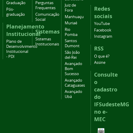
Graduação
Perguntas
Juiz de
Redes
Frequentes
Pós-
Fora
graduação
Comunicação
sociais
Manhuaçu
Social
Muriaé
YouTube
Planejamento
Rio
Facebook
Sistemas
Institucional
Pomba
Instagram
Sistemas
Santos
Plano de
Institucionais
Dumont
Desenvolvimento
RSS
Institucional
São João
O que é?
- PDI
del-Rei
Assine
Avançado
Bom
Consulte
Sucesso
Avançado
o
Cataguases
cadastro
Avançado
do
Ubá
IFSudesteMG
no e-
MEC