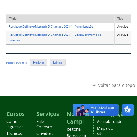
Título
Tipo
Resultado Definitivo Matrícula 2ª Chamada 2021-1 - Administração
Arquivo
Resultado Definitivo Matrícula 2ª Chamada 2021-1 - Desenvolvimento de
Arquivo
Sistemas
registrado em:
Reitoria
Editais
Voltar para o topo
Cursos
Serviços
Nossos
Navegação
Campi
Como
Fale
Acessibilidade
ingressar
Conosco
Mapa do
Reitoria
Técnicos
Ouvidoria
site
Barbacena