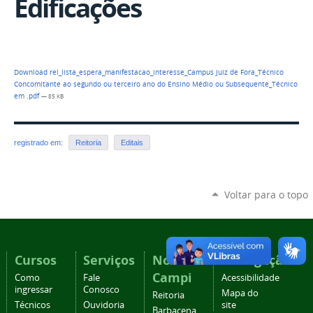
Edificações
Download rel_lista_espera_manifestacao_interesse_Campus Juiz de Fora_Técnico
Concomitante ao segundo ou terceiro ano do Ensino Médio ou Subsequente_Técnico
em .pdf
— 85 KB
registrado em:
Reitoria
Editais
Voltar para o topo
Cursos
Serviços
Nossos
Navegação
Campi
Como
Fale
Acessibilidade
ingressar
Conosco
Mapa do
Reitoria
Técnicos
Ouvidoria
site
Barbacena