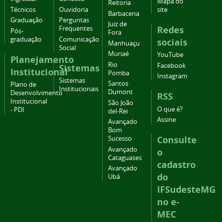
Mapa do
Reitoria
Técnicos
Ouvidoria
site
Barbacena
Graduação
Perguntas
Juiz de
Redes
Frequentes
Pós-
Fora
graduação
Comunicação
sociais
Manhuaçu
Social
Muriaé
YouTube
Planejamento
Rio
Facebook
Sistemas
Institucional
Pomba
Instagram
Sistemas
Santos
Plano de
Institucionais
Dumont
Desenvolvimento
RSS
Institucional
São João
O que é?
- PDI
del-Rei
Assine
Avançado
Bom
Consulte
Sucesso
Avançado
o
Cataguases
cadastro
Avançado
do
Ubá
IFSudesteMG
no e-
MEC