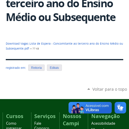
terceiro ano do Ensino
Médio ou Subsequente
Download Vagas Lista de Espera - Concomitante ao terceiro ano do Ensino Médio ou
Subsequente.pdf
— 77 KB
registrado em:
Reitoria
Editais
Voltar para o topo
Cursos
Serviços
Nossos
Navegação
Campi
Como
Fale
Acessibilidade
ingressar
Conosco