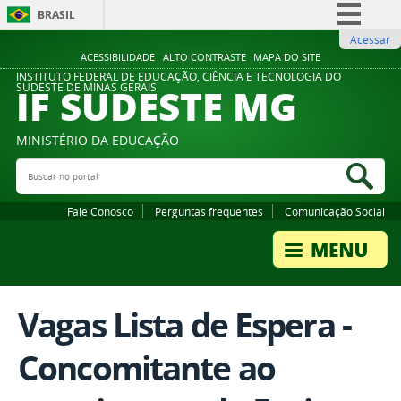
BRASIL
Acessar
Simplifique!
ACESSIBILIDADE
ALTO CONTRASTE
MAPA DO SITE
Comunica BR
INSTITUTO FEDERAL DE EDUCAÇÃO, CIÊNCIA E TECNOLOGIA DO
IF SUDESTE MG
SUDESTE DE MINAS GERAIS
Participe
Acesso à informação
MINISTÉRIO DA EDUCAÇÃO
Legislação
Buscar no portal
Bus
Canais
Fale Conosco
Perguntas frequentes
Comunicação Social
Vagas Lista de Espera -
Concomitante ao