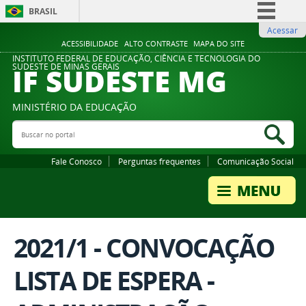
BRASIL
Acessar
Simplifique!
ACESSIBILIDADE
ALTO CONTRASTE
MAPA DO SITE
Comunica BR
INSTITUTO FEDERAL DE EDUCAÇÃO, CIÊNCIA E TECNOLOGIA DO
IF SUDESTE MG
SUDESTE DE MINAS GERAIS
Participe
Acesso à informação
MINISTÉRIO DA EDUCAÇÃO
Legislação
Buscar no portal
Bus
Canais
Fale Conosco
Perguntas frequentes
Comunicação Social
2021/1 - CONVOCAÇÃO
LISTA DE ESPERA -