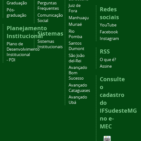
Graduação
Perguntas
Juiz de
Redes
Frequentes
Pós-
Fora
graduação
Comunicação
sociais
Manhuaçu
Social
Muriaé
YouTube
Planejamento
Rio
Facebook
Sistemas
Institucional
Pomba
Instagram
Sistemas
Santos
Plano de
Institucionais
Dumont
Desenvolvimento
RSS
Institucional
São João
O que é?
- PDI
del-Rei
Assine
Avançado
Bom
Consulte
Sucesso
Avançado
o
Cataguases
cadastro
Avançado
do
Ubá
IFSudesteMG
no e-
MEC