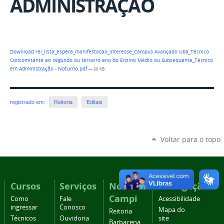
ADMINISTRAÇÃO
Download rel_lista_espera_manifestacao_interesse_Campus Avançado Ubá_Técnico
Concomitante ao segundo ou terceiro ano do Ensino Médio ou Subsequente_Técnico
em Administração - Noturno.pdf
— 80 KB
registrado em:
Reitoria
Editais
Voltar para o topo
Cursos
Serviços
Nossos
Navegação
Campi
Como
Fale
Acessibilidade
ingressar
Conosco
Mapa do
Reitoria
Técnicos
Ouvidoria
site
Barbacena