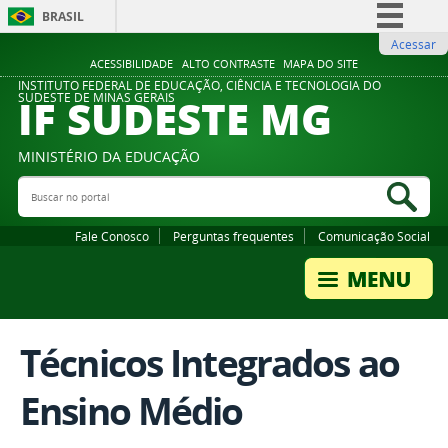
BRASIL
Acessar
Simplifique!
ACESSIBILIDADE
ALTO CONTRASTE
MAPA DO SITE
Comunica BR
INSTITUTO FEDERAL DE EDUCAÇÃO, CIÊNCIA E TECNOLOGIA DO
IF SUDESTE MG
SUDESTE DE MINAS GERAIS
Participe
Acesso à informação
MINISTÉRIO DA EDUCAÇÃO
Legislação
Buscar no portal
Bus
Canais
Fale Conosco
Perguntas frequentes
Comunicação Social
Técnicos Integrados ao
Ensino Médio