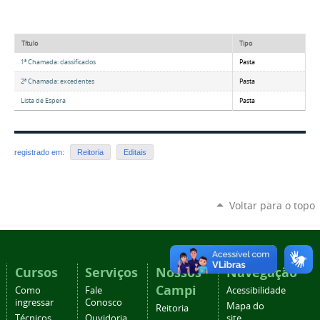
Título
Tipo
1ª Chamada: classificados
Pasta
2ª Chamada: excedentes
Pasta
Lista de Espera
Pasta
registrado em:
Reitoria
Editais
Voltar para o topo
Cursos
Serviços
Nossos
Navegação
Campi
Como
Fale
Acessibilidade
ingressar
Conosco
Mapa do
Reitoria
Técnicos
Ouvidoria
site