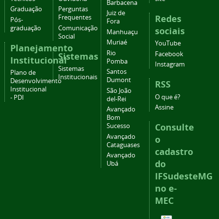
Barbacena
Graduação
Perguntas
Juiz de
Redes
Frequentes
Pós-
Fora
graduação
Comunicação
sociais
Manhuaçu
Social
Muriaé
YouTube
Planejamento
Rio
Facebook
Sistemas
Institucional
Pomba
Instagram
Sistemas
Santos
Plano de
Institucionais
Dumont
Desenvolvimento
RSS
Institucional
São João
O que é?
- PDI
del-Rei
Assine
Avançado
Bom
Consulte
Sucesso
Avançado
o
Cataguases
cadastro
Avançado
do
Ubá
IFSudesteMG
no e-
MEC