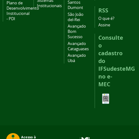
Sistemas
Santos
Plano de
Institucionais
Dumont
Desenvolvimento
RSS
Institucional
São João
O que é?
- PDI
del-Rei
Assine
Avançado
Bom
Consulte
Sucesso
Avançado
o
Cataguases
cadastro
Avançado
do
Ubá
IFSudesteMG
no e-
MEC