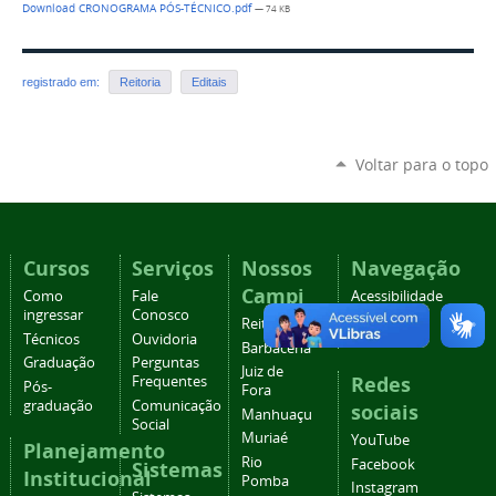
Download CRONOGRAMA PÓS-TÉCNICO.pdf
— 74 KB
registrado em:
Reitoria
Editais
Voltar para o topo
Cursos
Serviços
Nossos
Navegação
Campi
Como
Fale
Acessibilidade
ingressar
Conosco
Mapa do
Reitoria
Técnicos
Ouvidoria
site
Barbacena
Graduação
Perguntas
Juiz de
Redes
Frequentes
Pós-
Fora
graduação
Comunicação
sociais
Manhuaçu
Social
Muriaé
YouTube
Planejamento
Rio
Facebook
Sistemas
Institucional
Pomba
Instagram