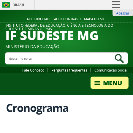
BRASIL
Acessar
Simplifique!
ACESSIBILIDADE
ALTO CONTRASTE
MAPA DO SITE
Comunica BR
INSTITUTO FEDERAL DE EDUCAÇÃO, CIÊNCIA E TECNOLOGIA DO
IF SUDESTE MG
SUDESTE DE MINAS GERAIS
Participe
Acesso à informação
MINISTÉRIO DA EDUCAÇÃO
Legislação
Buscar no portal
Bus
Canais
Fale Conosco
Perguntas frequentes
Comunicação Social
Cronograma