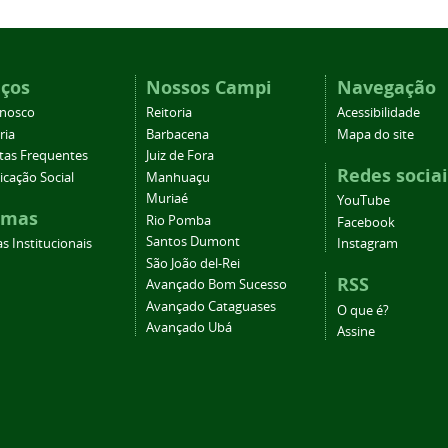
iços
Nossos Campi
Navegação
onosco
Reitoria
Acessibilidade
ria
Barbacena
Mapa do site
tas Frequentes
Juiz de Fora
Redes sociai
cação Social
Manhuaçu
Muriaé
YouTube
emas
Rio Pomba
Facebook
Santos Dumont
s Institucionais
Instagram
São João del-Rei
RSS
Avançado Bom Sucesso
Avançado Cataguases
O que é?
Avançado Ubá
Assine