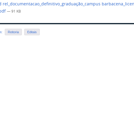
 rel_documentacao_definitivo_graduação_campus barbacena_licenc
.pdf
— 91 KB
em:
Reitoria
Editais