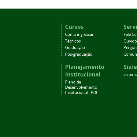
Cursos
Serv
Como ingressar
Fale C
Técnicos
Ouvido
Graduação
Pergun
Pós-graduação
Comuni
Planejamento
Sist
Institucional
Sistema
Plano de
Desenvolvimento
Institucional - PDI