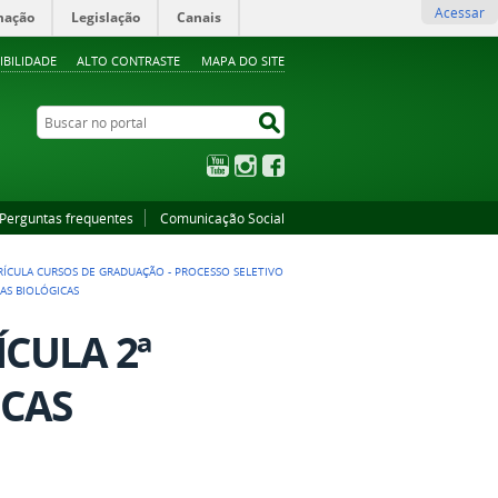
Acessar
mação
Legislação
Canais
IBILIDADE
ALTO CONTRASTE
MAPA DO SITE
Buscar no portal
Buscar no portal
YouTube
Instagram
Facebook
Perguntas frequentes
Comunicação Social
TRÍCULA CURSOS DE GRADUAÇÃO - PROCESSO SELETIVO
AS BIOLÓGICAS
CULA 2ª
ICAS