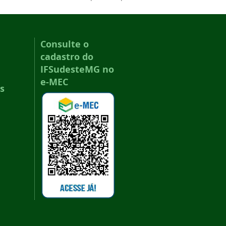
Consulte o
cadastro do
IFSudesteMG no
e-MEC
s