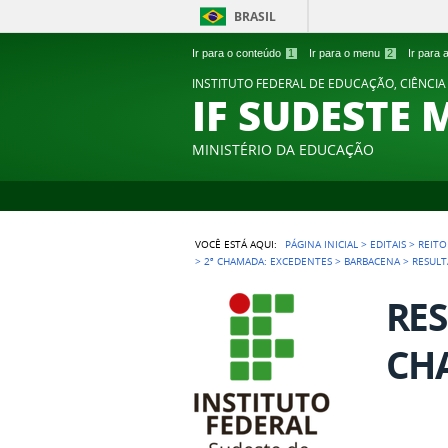
BRASIL
Ir para o conteúdo
1
Ir para o menu
2
Ir para
INSTITUTO FEDERAL DE EDUCAÇÃO, CIÊNCIA
IF SUDESTE 
MINISTÉRIO DA EDUCAÇÃO
VOCÊ ESTÁ AQUI:
PÁGINA INICIAL
>
EDITAIS
>
REITO
>
2ª CHAMADA: EXCEDENTES
>
BARBACENA
>
RESULT
RES
CHA