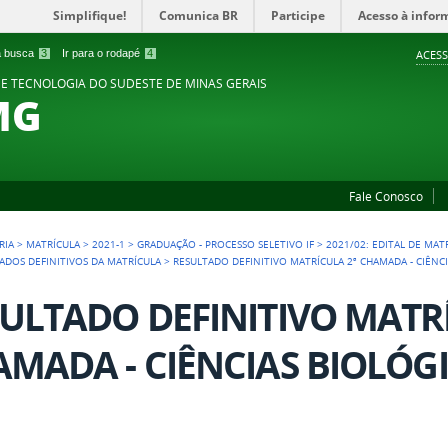
Simplifique!
Comunica BR
Participe
Acesso à infor
 a busca
3
Ir para o rodapé
4
ACESS
 E TECNOLOGIA DO SUDESTE DE MINAS GERAIS
MG
Fale Conosco
RIA
>
MATRÍCULA
>
2021-1
>
GRADUAÇÃO - PROCESSO SELETIVO IF
>
2021/02: EDITAL DE MA
ADOS DEFINITIVOS DA MATRÍCULA
>
RESULTADO DEFINITIVO MATRÍCULA 2ª CHAMADA - CIÊNCI
ULTADO DEFINITIVO MATRÍ
MADA - CIÊNCIAS BIOLÓG