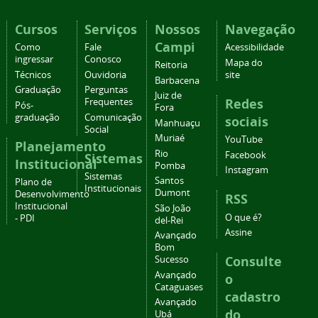
Cursos
Serviços
Nossos
Navegação
Campi
Como
Fale
Acessibilidade
ingressar
Conosco
Mapa do
Reitoria
Técnicos
Ouvidoria
site
Barbacena
Graduação
Perguntas
Juiz de
Redes
Frequentes
Pós-
Fora
graduação
Comunicação
sociais
Manhuaçu
Social
Muriaé
YouTube
Planejamento
Rio
Facebook
Sistemas
Institucional
Pomba
Instagram
Sistemas
Santos
Plano de
Institucionais
Dumont
Desenvolvimento
RSS
Institucional
São João
O que é?
- PDI
del-Rei
Assine
Avançado
Bom
Consulte
Sucesso
Avançado
o
Cataguases
cadastro
Avançado
do
Ubá