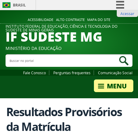
BRASIL
Acessar
Simplifique!
ACESSIBILIDADE
ALTO CONTRASTE
MAPA DO SITE
Comunica BR
INSTITUTO FEDERAL DE EDUCAÇÃO, CIÊNCIA E TECNOLOGIA DO
IF SUDESTE MG
SUDESTE DE MINAS GERAIS
Participe
Acesso à informação
MINISTÉRIO DA EDUCAÇÃO
Legislação
Buscar no portal
Bus
Canais
Fale Conosco
Perguntas frequentes
Comunicação Social
Resultados Provisórios
da Matrícula