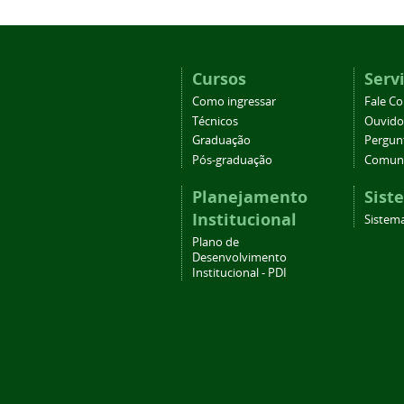
Cursos
Serv
Como ingressar
Fale C
Técnicos
Ouvido
Graduação
Pergun
Pós-graduação
Comuni
Planejamento
Sist
Institucional
Sistema
Plano de
Desenvolvimento
Institucional - PDI