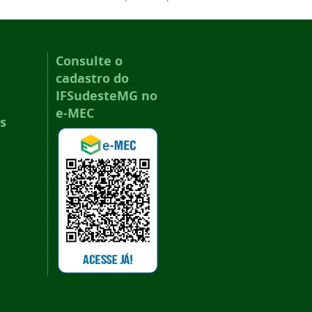
Consulte o
cadastro do
IFSudesteMG no
e-MEC
s