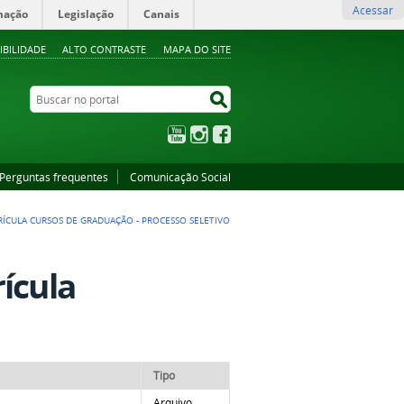
Acessar
mação
Legislação
Canais
IBILIDADE
ALTO CONTRASTE
MAPA DO SITE
Buscar no portal
Buscar no portal
YouTube
Instagram
Facebook
Perguntas frequentes
Comunicação Social
TRÍCULA CURSOS DE GRADUAÇÃO - PROCESSO SELETIVO
ícula
Tipo
Arquivo