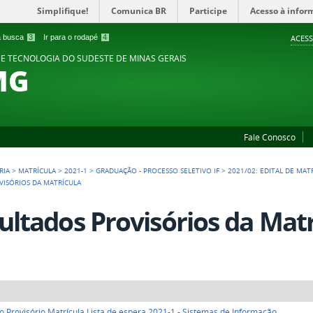
Simplifique!
Comunica BR
Participe
Acesso à infor
 a busca
3
Ir para o rodapé
4
ACESS
 E TECNOLOGIA DO SUDESTE DE MINAS GERAIS
MG
Fale Conosco
RIA
>
MATRÍCULA
>
2021-1
>
GRADUAÇÃO - PROCESSO SELETIVO IF
>
2021/02: EDITAL DE MA
VISÓRIOS DA MATRÍCULA
ultados Provisórios da Matr
o Provisório Matrícula Lista de espera 2021-1 - Sistemas de Informação