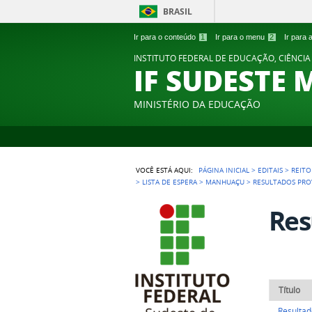
BRASIL
Ir para o conteúdo
1
Ir para o menu
2
Ir para
INSTITUTO FEDERAL DE EDUCAÇÃO, CIÊNCIA
IF SUDESTE 
MINISTÉRIO DA EDUCAÇÃO
VOCÊ ESTÁ AQUI:
PÁGINA INICIAL
>
EDITAIS
>
REITO
>
LISTA DE ESPERA
>
MANHUAÇU
>
RESULTADOS PRO
Res
Título
Resultad