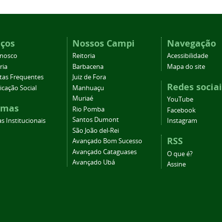
iços
Nossos Campi
Navegação
onosco
Reitoria
Acessibilidade
ria
Barbacena
Mapa do site
tas Frequentes
Juiz de Fora
Redes sociai
cação Social
Manhuaçu
Muriaé
YouTube
emas
Rio Pomba
Facebook
Santos Dumont
s Institucionais
Instagram
São João del-Rei
RSS
Avançado Bom Sucesso
Avançado Cataguases
O que é?
Avançado Ubá
Assine