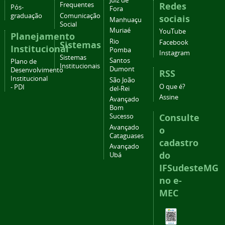
Juiz de
Redes
Frequentes
Pós-
Fora
graduação
Comunicação
sociais
Manhuaçu
Social
Muriaé
YouTube
Planejamento
Rio
Facebook
Sistemas
Institucional
Pomba
Instagram
Sistemas
Santos
Plano de
Institucionais
Dumont
Desenvolvimento
RSS
Institucional
São João
O que é?
- PDI
del-Rei
Assine
Avançado
Bom
Consulte
Sucesso
Avançado
o
Cataguases
cadastro
Avançado
do
Ubá
IFSudesteMG
no e-
MEC