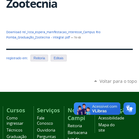
Zootecnia
Download rel_lista_espera_manifestacao_interesse_Campus Rio
Pomba_Graduação_Zootecnia - Integral.pdf
— 79 KB
registrado em:
Reitoria
Editais
Voltar para o topo
Cursos
Serviços
Nossos
Navegação
Campi
Como
Fale
Acessibilidade
ingressar
Conosco
Mapa do
Reitoria
Técnicos
Ouvidoria
site
Barbacena
Graduação
Perguntas