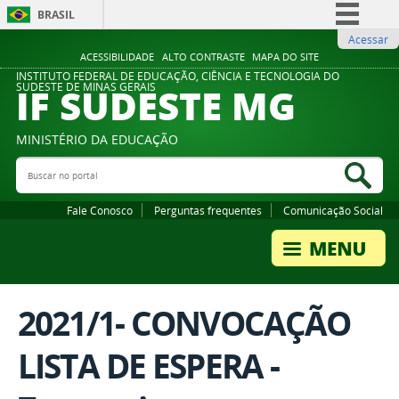
BRASIL
Acessar
Simplifique!
ACESSIBILIDADE
ALTO CONTRASTE
MAPA DO SITE
Comunica BR
INSTITUTO FEDERAL DE EDUCAÇÃO, CIÊNCIA E TECNOLOGIA DO
IF SUDESTE MG
SUDESTE DE MINAS GERAIS
Participe
Acesso à informação
MINISTÉRIO DA EDUCAÇÃO
Legislação
Buscar no portal
Bus
Canais
Fale Conosco
Perguntas frequentes
Comunicação Social
2021/1- CONVOCAÇÃO
LISTA DE ESPERA -