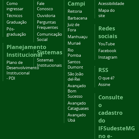
Campi
Como
Fale
Acessibilidade
ingressar
Conosco
Mapa do
Reitoria
Técnicos
Ouvidoria
site
Barbacena
Graduação
Perguntas
Juiz de
Redes
Frequentes
Pós-
Fora
graduação
Comunicação
sociais
Manhuaçu
Social
Muriaé
YouTube
Planejamento
Rio
Facebook
Sistemas
Institucional
Pomba
Instagram
Sistemas
Santos
Plano de
Institucionais
Dumont
Desenvolvimento
RSS
Institucional
São João
O que é?
- PDI
del-Rei
Assine
Avançado
Bom
Consulte
Sucesso
Avançado
o
Cataguases
cadastro
Avançado
do
Ubá
IFSudesteMG
no e-