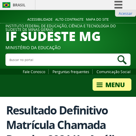
BRASIL
Acessar
Simplifique!
ACESSIBILIDADE
ALTO CONTRASTE
MAPA DO SITE
Comunica BR
INSTITUTO FEDERAL DE EDUCAÇÃO, CIÊNCIA E TECNOLOGIA DO
IF SUDESTE MG
SUDESTE DE MINAS GERAIS
Participe
Acesso à informação
MINISTÉRIO DA EDUCAÇÃO
Legislação
Buscar no portal
Bus
Canais
Fale Conosco
Perguntas frequentes
Comunicação Social
Resultado Definitivo
Matrícula Chamada