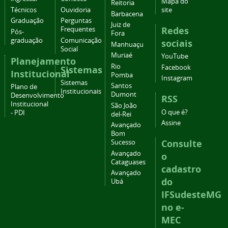
Mapa do
Reitoria
Técnicos
Ouvidoria
site
Barbacena
Graduação
Perguntas
Juiz de
Redes
Frequentes
Pós-
Fora
graduação
Comunicação
sociais
Manhuaçu
Social
Muriaé
YouTube
Planejamento
Rio
Facebook
Sistemas
Institucional
Pomba
Instagram
Sistemas
Santos
Plano de
Institucionais
Dumont
Desenvolvimento
RSS
Institucional
São João
O que é?
- PDI
del-Rei
Assine
Avançado
Bom
Consulte
Sucesso
Avançado
o
Cataguases
cadastro
Avançado
do
Ubá
IFSudesteMG
no e-
MEC