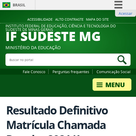
BRASIL
Acessar
Simplifique!
ACESSIBILIDADE
ALTO CONTRASTE
MAPA DO SITE
Comunica BR
INSTITUTO FEDERAL DE EDUCAÇÃO, CIÊNCIA E TECNOLOGIA DO
IF SUDESTE MG
SUDESTE DE MINAS GERAIS
Participe
Acesso à informação
MINISTÉRIO DA EDUCAÇÃO
Legislação
Buscar no portal
Bus
Canais
Fale Conosco
Perguntas frequentes
Comunicação Social
Resultado Definitivo
Matrícula Chamada