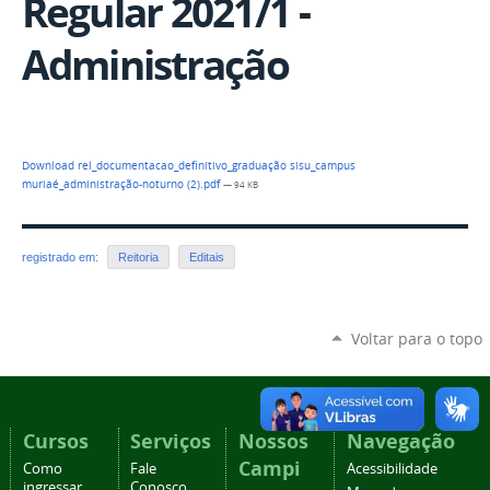
Regular 2021/1 -
Administração
Download rel_documentacao_definitivo_graduação sisu_campus
muriaé_administração-noturno (2).pdf
— 94 KB
registrado em:
Reitoria
Editais
Voltar para o topo
Cursos
Serviços
Nossos
Navegação
Campi
Como
Fale
Acessibilidade
ingressar
Conosco